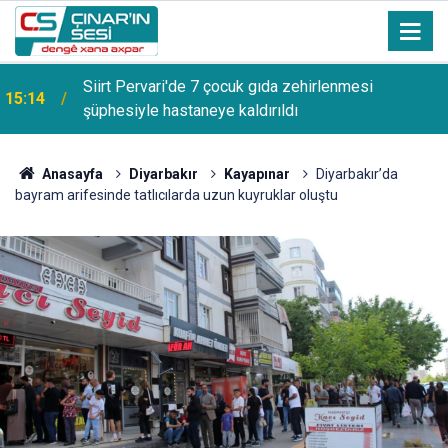
Diyarbakır'da canlı müzik yapan işletmelere izin
14:27
belgesi uyarısı
Anasayfa
Diyarbakır
Kayapınar
Diyarbakır’da
bayram arifesinde tatlıcılarda uzun kuyruklar oluştu