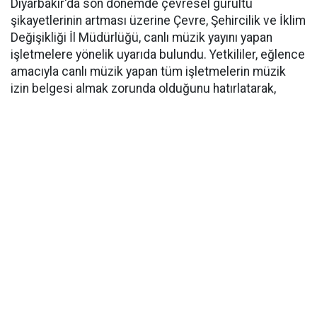
Diyarbakır'da son dönemde çevresel gürültü
şikayetlerinin artması üzerine Çevre, Şehircilik ve İklim
Değişikliği İl Müdürlüğü, canlı müzik yayını yapan
işletmelere yönelik uyarıda bulundu. Yetkililer, eğlence
amacıyla canlı müzik yapan tüm işletmelerin müzik
izin belgesi almak zorunda olduğunu hatırlatarak,
mevzuata aykırı faaliyet gösteren işletmeler hakkında
ağır idari yaptırımlar uygulanacağını açıkladı.
Çevresel gürültü şikâyetleri arttı
İl Müdürlüğünden yapılan açıklamada, özellikle CİMER
ve Alo 181 üzerinden çevresel gürültü nedeniyle
yapılan başvurularda dikkat çekici artış yaşandığı
belirtildi. Şikâyetlerin büyük bölümünün geç saatlere
kadar devam eden yüksek sesli müzik yayınlarından
kaynaklandığı ifade edilirken, bu durumun çevrede
yaşayan vatandaşların huzurunu olumsuz etkilediği