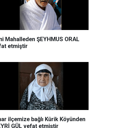
ni Mahalleden ŞEYHMUS ORAL
fat etmiştir
nar ilçemize bağlı Kûrik Köyünden
YRİ GÜL vefat etmiştir