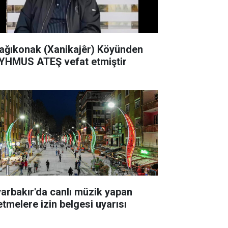
ağıkonak (Xanikajêr) Köyünden
YHMUS ATEŞ vefat etmiştir
yarbakır'da canlı müzik yapan
etmelere izin belgesi uyarısı