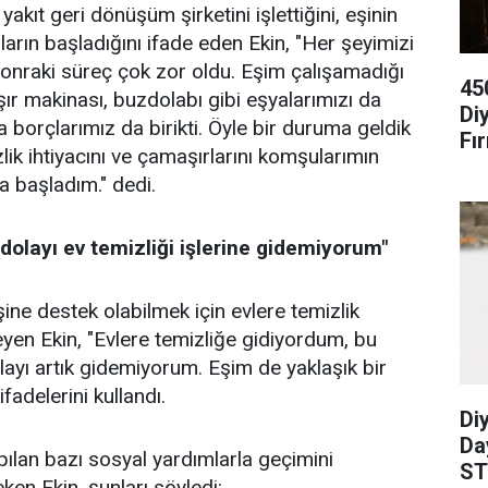
yakıt geri dönüşüm şirketini işlettiğini, eşinin
tıların başladığını ifade eden Ekin, "Her şeyimizi
onraki süreç çok zor oldu. Eşim çalışamadığı
45
şır makinası, buzdolabı gibi eşyalarımızı da
Di
 borçlarımız da birikti. Öyle bir duruma geldik
Fır
lik ihtiyacını ve çamaşırlarını komşularımın
a başladım." dedi.
 dolayı ev temizliği işlerine gidemiyorum"
eşine destek olabilmek için evlere temizlik
yleyen Ekin, "Evlere temizliğe gidiyordum, bu
layı artık gidemiyorum. Eşim de yaklaşık bir
ifadelerini kullandı.
Diy
Da
pılan bazı sosyal yardımlarla geçimini
ST
ken Ekin, şunları söyledi: