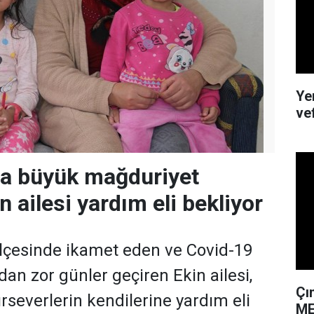
Ye
ve
da büyük mağduriyet
 ailesi yardım eli bekliyor
lçesinde ikamet eden ve Covid-19
dan zor günler geçiren Ekin ailesi,
Çı
yırseverlerin kendilerine yardım eli
ME