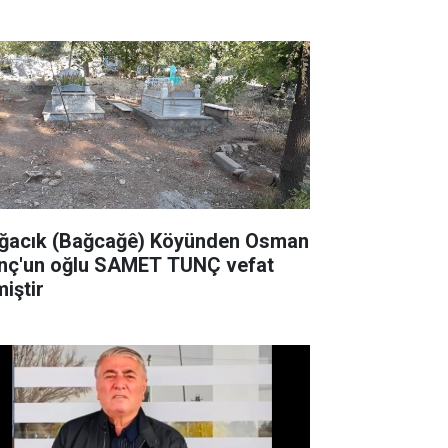
zenleyecek
ğacık (Bağcağê) Köyünden Osman
nç'un oğlu SAMET TUNÇ vefat
miştir