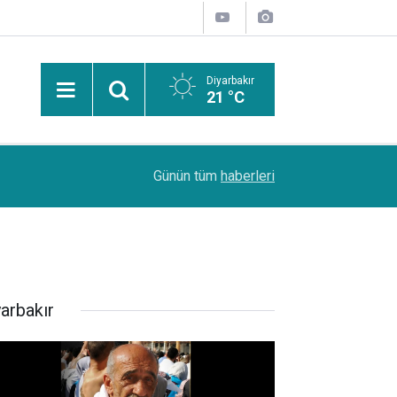
Diyarbakır
21 °C
Uzmanından güneşten korunma uyarısı: Güneş leke
14:44
Günün tüm
haberleri
kanserlerine de yol açabilir
yarbakır