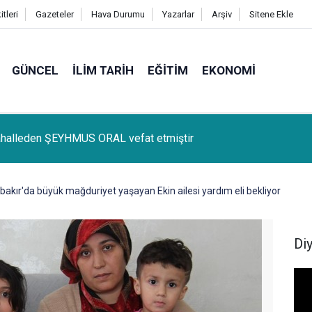
tleri
Gazeteler
Hava Durumu
Yazarlar
Arşiv
Sitene Ekle
GÜNCEL
İLIM TARIH
EĞITIM
EKONOMI
lçemize bağlı Kûrik Köyünden MEYRİ GÜL vefat etmiştir
bakır'da büyük mağduriyet yaşayan Ekin ailesi yardım eli bekliyor
Di