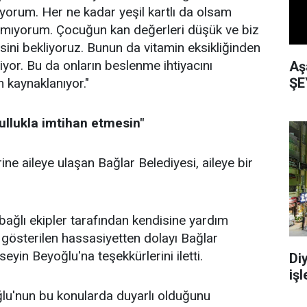
ıyorum. Her ne kadar yeşil kartlı da olsam
ayamıyorum. Çocuğun kan değerleri düşük ve biz
ni bekliyoruz. Bunun da vitamin eksikliğinden
iyor. Bu da onların beslenme ihtiyacını
Aş
ŞE
 kaynaklanıyor."
ullukla imtihan etmesin"
ne aileye ulaşan Bağlar Belediyesi, aileye bir
bağlı ekipler tarafından kendisine yardım
, gösterilen hassasiyetten dolayı Bağlar
yin Beyoğlu'na teşekkürlerini iletti.
Di
işl
ğlu'nun bu konularda duyarlı olduğunu