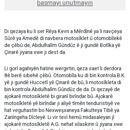
basmayı unutmayın
Di qezaya ku li ser Rêya Kevn a Mêrdînê ya li navçeya
Sûrê ya Amedê di navbera motosîklet û otomobîlekê
de çêbû de, Abdulhalîm Gûndûz ê ji gundê Botîka yê
Çinarê jiyana xwe ji dest da.
Li gorî agahiyên hatine wergirtin, qeza saet li derdora
8ê berê sibehê çêbû. Otomobîla ku di bin kontrola B.K.
yê ji gundê Huccetî yê Çinarê de bû, li motosîkleta di
bin kontrola Abdulhalîm Gûndûz de da. Di qezayê de
ajokarê motosîkletê bi giranî birîndar bû. Ajokarê
motosîkletê yê birîndar ji aliyê tîmên tenduristiyê ve
hat veguhastin bo Nexweşxaneya Fakulteya Tibê ya
Zanîngeha Dîcleyê. Li vir tevî hemû midaxaleyan jî
ajokarê motosîkletê A.G. nehat xilaskirin û jiyana xwe