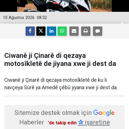
10 Ağustos 2026
08:32
Ciwanê ji Çinarê di qezaya
motosîkletê de jiyana xwe ji dest da
Ciwanê ji Çinarê di qezaya motosîkletê de ku li
navçeya Sûrê ya Amedê çêbû jiyana xwe ji dest da.
Sitemize destek olmak için
Haberler
✰
işaretine
'de takip edin