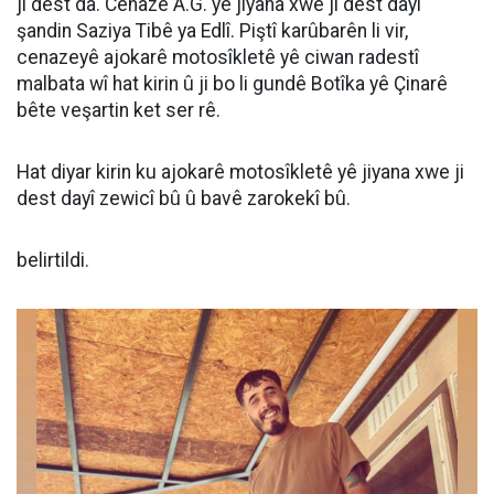
ji dest da. Cenazê A.G. yê jiyana xwe ji dest dayî
şandin Saziya Tibê ya Edlî. Piştî karûbarên li vir,
cenazeyê ajokarê motosîkletê yê ciwan radestî
malbata wî hat kirin û ji bo li gundê Botîka yê Çinarê
bête veşartin ket ser rê.
Hat diyar kirin ku ajokarê motosîkletê yê jiyana xwe ji
dest dayî zewicî bû û bavê zarokekî bû.
belirtildi.