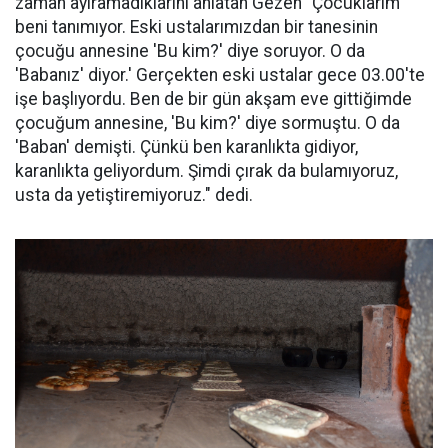
zaman ayıramadıklarını anlatan Gezen "Çocuklarım
beni tanımıyor. Eski ustalarımızdan bir tanesinin
çocuğu annesine 'Bu kim?' diye soruyor. O da
'Babanız' diyor.' Gerçekten eski ustalar gece 03.00'te
işe başlıyordu. Ben de bir gün akşam eve gittiğimde
çocuğum annesine, 'Bu kim?' diye sormuştu. O da
'Baban' demişti. Çünkü ben karanlıkta gidiyor,
karanlıkta geliyordum. Şimdi çırak da bulamıyoruz,
usta da yetiştiremiyoruz." dedi.