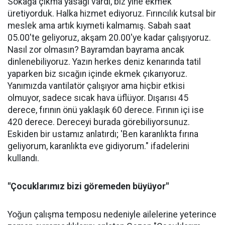
Sokağa çıkma yasağı vardı, biz yine ekmek
üretiyorduk. Halka hizmet ediyoruz. Fırıncılık kutsal bir
meslek ama artık kıymeti kalmamış. Sabah saat
05.00'te geliyoruz, akşam 20.00'ye kadar çalışıyoruz.
Nasıl zor olmasın? Bayramdan bayrama ancak
dinlenebiliyoruz. Yazın herkes deniz kenarında tatil
yaparken biz sıcağın içinde ekmek çıkarıyoruz.
Yanımızda vantilatör çalışıyor ama hiçbir etkisi
olmuyor, sadece sıcak hava üflüyor. Dışarısı 45
derece, fırının önü yaklaşık 60 derece. Fırının içi ise
420 derece. Dereceyi burada görebiliyorsunuz.
Eskiden bir ustamız anlatırdı; 'Ben karanlıkta fırına
geliyorum, karanlıkta eve gidiyorum." ifadelerini
kullandı.
"Çocuklarımız bizi göremeden büyüyor"
Yoğun çalışma temposu nedeniyle ailelerine yeterince