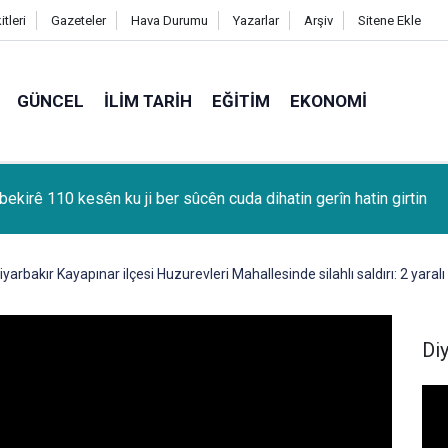
tleri
Gazeteler
Hava Durumu
Yazarlar
Arşiv
Sitene Ekle
GÜNCEL
İLIM TARIH
EĞITIM
EKONOMI
yê Gabarê derxistina rojane ya neftê gihişt 83 hezar û 300 varîlan
iyarbakır Kayapınar ilçesi Huzurevleri Mahallesinde silahlı saldırı: 2 yaralı
Di