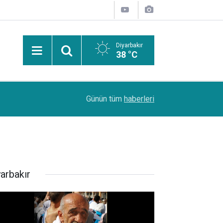
Diyarbakır
38 °C
Dr. Mûhemmed Emîn Ergûn: Di mehên havînê de 
09:30
Günün tüm
haberleri
dikare bibe sedema pirsgirêkên tenduristiyê yê
yarbakır