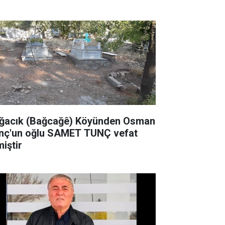
zenleyecek
ğacık (Bağcağê) Köyünden Osman
nç'un oğlu SAMET TUNÇ vefat
miştir