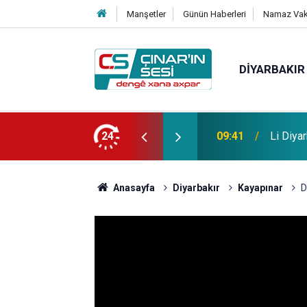
Manşetler
Günün Haberleri
Namaz Vaki
DIYARBAKIR
r sûcên cuda dihatin gerîn hatin girtin
24
09:36
Li Çiya
Anasayfa
Diyarbakır
Kayapınar
D