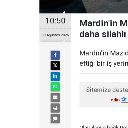
10:50
Mardin'in Ma
daha silahlı
08 Ağustos 2026
Mardin'in Mazıd
ettiği bir iş yer
Sitemize deste
✰
edin
Olay, ilçeye bağlı 