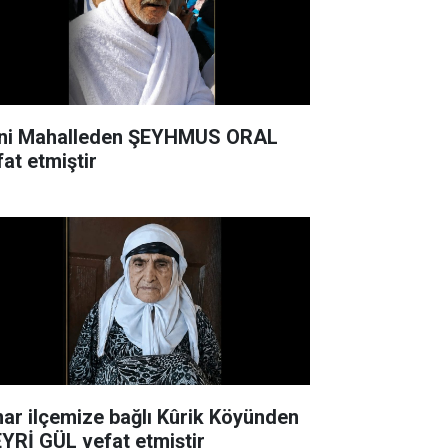
ni Mahalleden ŞEYHMUS ORAL
fat etmiştir
nar ilçemize bağlı Kûrik Köyünden
YRİ GÜL vefat etmiştir