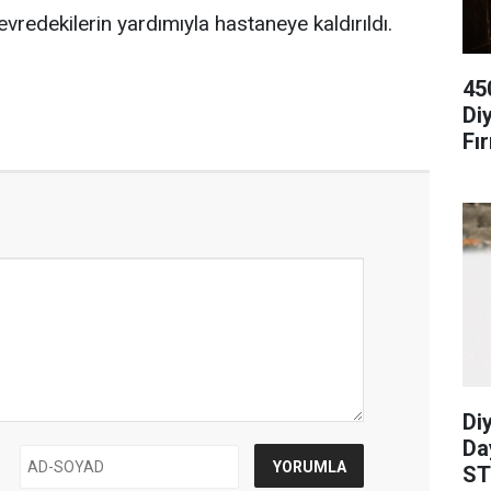
vredekilerin yardımıyla hastaneye kaldırıldı.
45
Di
Fır
Diy
Da
ST