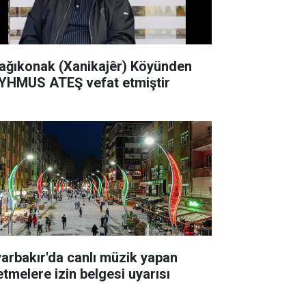
ağıkonak (Xanikajêr) Köyünden
YHMUS ATEŞ vefat etmiştir
yarbakır'da canlı müzik yapan
etmelere izin belgesi uyarısı