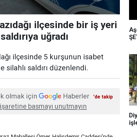
zıdağı ilçesinde bir iş yeri
Aş
 saldırıya uğradı
ŞE
ağı ilçesinde 5 kurşunun isabet
ine silahlı saldırı düzenlendi.
k olmak için
Haberler
'de takip
işaretine basmayı unutmayın
Di
işl
Poyraz Mahallesi Ömer Halisdemir Caddesi'nde