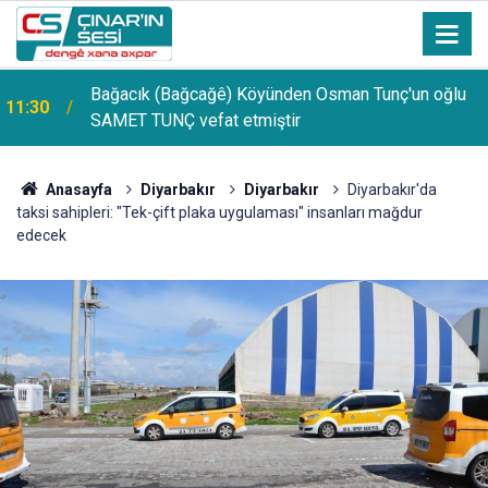
PDR Uzmanı Muhammed Beşir Özçelik: Hiçbir
11:24
şekilde puana bakılmamalı, başarı sırasına göre
tercih yapılmalı
Anasayfa
Diyarbakır
Diyarbakır
Diyarbakır'da
taksi sahipleri: "Tek-çift plaka uygulaması" insanları mağdur
edecek