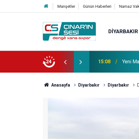
Manşetler
Günün Haberleri
Namaz Vaki
DIYARBAKIR
 vefat etmiştir
24
14:51
Çınar i
Anasayfa
Diyarbakır
Diyarbakır
D