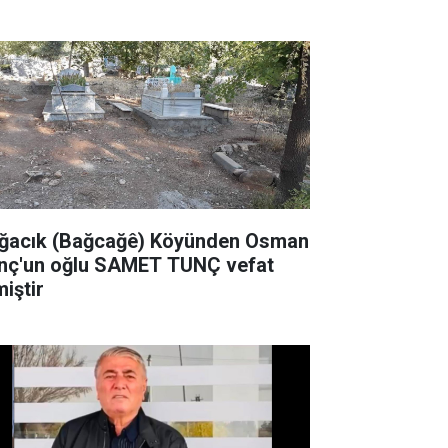
zenleyecek
ğacık (Bağcağê) Köyünden Osman
nç'un oğlu SAMET TUNÇ vefat
miştir