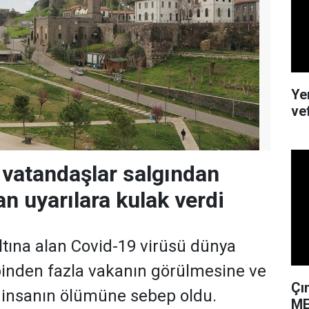
Ye
ve
ı vatandaşlar salgından
an uyarılara kulak verdi
altına alan Covid-19 virüsü dünya
binden fazla vakanın görülmesine ve
Çı
 insanın ölümüne sebep oldu.
ME