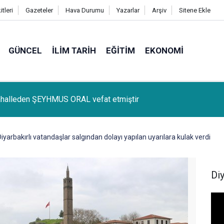
tleri
Gazeteler
Hava Durumu
Yazarlar
Arşiv
Sitene Ekle
GÜNCEL
İLIM TARIH
EĞITIM
EKONOMI
lçemize bağlı Kûrik Köyünden MEYRİ GÜL vefat etmiştir
iyarbakırlı vatandaşlar salgından dolayı yapılan uyarılara kulak verdi
Di