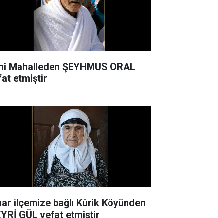
ni Mahalleden ŞEYHMUS ORAL
fat etmiştir
nar ilçemize bağlı Kûrik Köyünden
YRİ GÜL vefat etmiştir