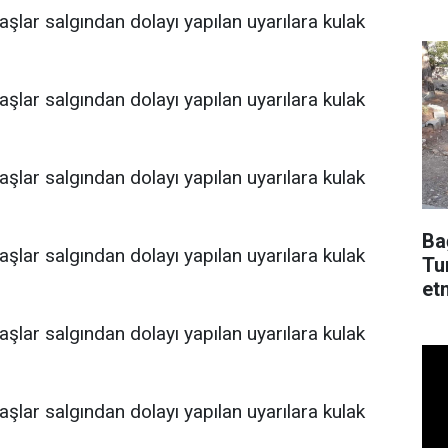
dü
Ba
Tu
et