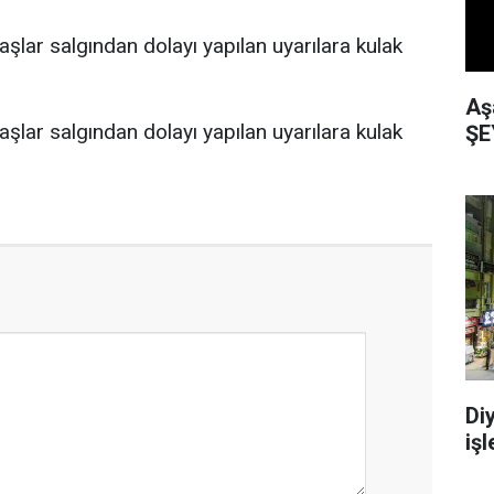
Aş
ŞE
Di
işl