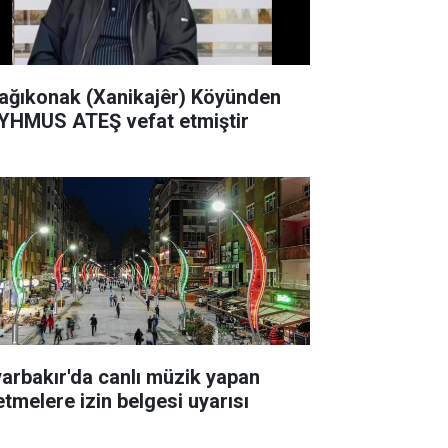
ağıkonak (Xanikajêr) Köyünden
YHMUS ATEŞ vefat etmiştir
yarbakır'da canlı müzik yapan
etmelere izin belgesi uyarısı