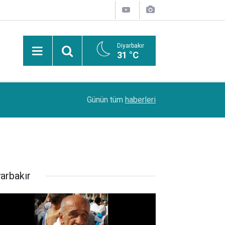
Diyarbakır
31 °C
Uzmanından güneşten korunma uyarısı: Güneş leke
14:44
Günün tüm
haberleri
kanserlerine de yol açabilir
yarbakır