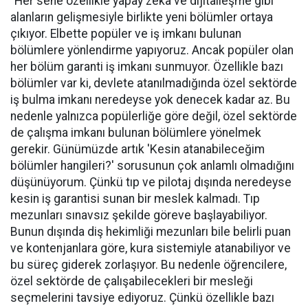
"Her sene özellikle yapay zeka ve dijitalleşme gibi
alanların gelişmesiyle birlikte yeni bölümler ortaya
çıkıyor. Elbette popüler ve iş imkanı bulunan
bölümlere yönlendirme yapıyoruz. Ancak popüler olan
her bölüm garanti iş imkanı sunmuyor. Özellikle bazı
bölümler var ki, devlete atanılmadığında özel sektörde
iş bulma imkanı neredeyse yok denecek kadar az. Bu
nedenle yalnızca popülerliğe göre değil, özel sektörde
de çalışma imkanı bulunan bölümlere yönelmek
gerekir. Günümüzde artık 'Kesin atanabileceğim
bölümler hangileri?' sorusunun çok anlamlı olmadığını
düşünüyorum. Çünkü tıp ve pilotaj dışında neredeyse
kesin iş garantisi sunan bir meslek kalmadı. Tıp
mezunları sınavsız şekilde göreve başlayabiliyor.
Bunun dışında diş hekimliği mezunları bile belirli puan
ve kontenjanlara göre, kura sistemiyle atanabiliyor ve
bu süreç giderek zorlaşıyor. Bu nedenle öğrencilere,
özel sektörde de çalışabilecekleri bir mesleği
seçmelerini tavsiye ediyoruz. Çünkü özellikle bazı