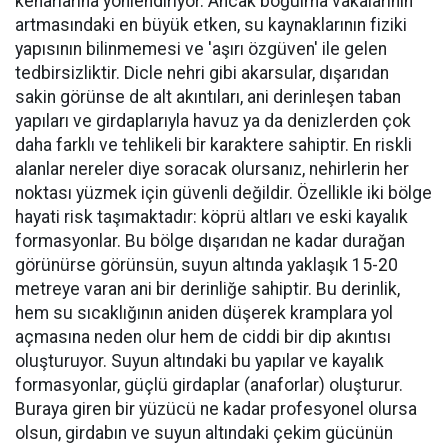
kenarlarına yönlendiriyor. Ancak boğulma vakalarının
artmasındaki en büyük etken, su kaynaklarının fiziki
yapısının bilinmemesi ve 'aşırı özgüven' ile gelen
tedbirsizliktir. Dicle nehri gibi akarsular, dışarıdan
sakin görünse de alt akıntıları, ani derinleşen taban
yapıları ve girdaplarıyla havuz ya da denizlerden çok
daha farklı ve tehlikeli bir karaktere sahiptir. En riskli
alanlar nereler diye soracak olursanız, nehirlerin her
noktası yüzmek için güvenli değildir. Özellikle iki bölge
hayati risk taşımaktadır: köprü altları ve eski kayalık
formasyonlar. Bu bölge dışarıdan ne kadar durağan
görünürse görünsün, suyun altında yaklaşık 15-20
metreye varan ani bir derinliğe sahiptir. Bu derinlik,
hem su sıcaklığının aniden düşerek kramplara yol
açmasına neden olur hem de ciddi bir dip akıntısı
oluşturuyor. Suyun altındaki bu yapılar ve kayalık
formasyonlar, güçlü girdaplar (anaforlar) oluşturur.
Buraya giren bir yüzücü ne kadar profesyonel olursa
olsun, girdabın ve suyun altındaki çekim gücünün