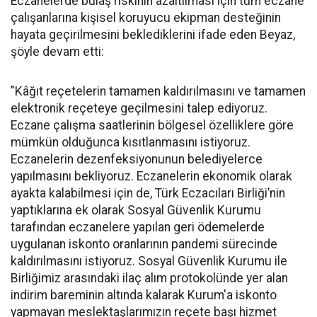
Eczanelerde bulaş riskinin azaltılması için tüm eczane
çalışanlarına kişisel koruyucu ekipman desteğinin
hayata geçirilmesini beklediklerini ifade eden Beyaz,
şöyle devam etti:
"Kâğıt reçetelerin tamamen kaldırılmasını ve tamamen
elektronik reçeteye geçilmesini talep ediyoruz.
Eczane çalışma saatlerinin bölgesel özelliklere göre
mümkün olduğunca kısıtlanmasını istiyoruz.
Eczanelerin dezenfeksiyonunun belediyelerce
yapılmasını bekliyoruz. Eczanelerin ekonomik olarak
ayakta kalabilmesi için de, Türk Eczacıları Birliği’nin
yaptıklarına ek olarak Sosyal Güvenlik Kurumu
tarafından eczanelere yapılan geri ödemelerde
uygulanan iskonto oranlarının pandemi sürecinde
kaldırılmasını istiyoruz. Sosyal Güvenlik Kurumu ile
Birliğimiz arasındaki ilaç alım protokolünde yer alan
indirim bareminin altında kalarak Kurum'a iskonto
yapmayan meslektaşlarımızın reçete başı hizmet