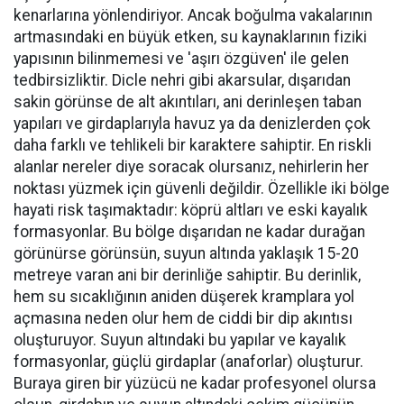
kenarlarına yönlendiriyor. Ancak boğulma vakalarının
artmasındaki en büyük etken, su kaynaklarının fiziki
yapısının bilinmemesi ve 'aşırı özgüven' ile gelen
tedbirsizliktir. Dicle nehri gibi akarsular, dışarıdan
sakin görünse de alt akıntıları, ani derinleşen taban
yapıları ve girdaplarıyla havuz ya da denizlerden çok
daha farklı ve tehlikeli bir karaktere sahiptir. En riskli
alanlar nereler diye soracak olursanız, nehirlerin her
noktası yüzmek için güvenli değildir. Özellikle iki bölge
hayati risk taşımaktadır: köprü altları ve eski kayalık
formasyonlar. Bu bölge dışarıdan ne kadar durağan
görünürse görünsün, suyun altında yaklaşık 15-20
metreye varan ani bir derinliğe sahiptir. Bu derinlik,
hem su sıcaklığının aniden düşerek kramplara yol
açmasına neden olur hem de ciddi bir dip akıntısı
oluşturuyor. Suyun altındaki bu yapılar ve kayalık
formasyonlar, güçlü girdaplar (anaforlar) oluşturur.
Buraya giren bir yüzücü ne kadar profesyonel olursa