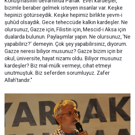
Konuşmasının devamında Parlak "Evet kardeşler,
bizimle beraber gelmek isteyen insanlar var. Keşke
hepinizi götürseydik. Keşke hepimiz birlikte yevm-i
şuhûd olsaydık. Gece teheccüde kalkın kardeşler. Ne
olursunuz, Gazze için, Filistin için, Mescid-i Aksa için
dualarda bulunun. Paylaşımlar yapın. Ne olursunuz, 'Ne
yapabiliriz?' demeyin. Çok şey yapabilirsiniz, diyorum.
Gazze neresi biliyor musunuz? Gazze bizim için bir
okul, üniversite, hayat nizamı oldu. Biliyor musunuz
kardeşler? Biz mal-mülk vermeyi, cihat etmeyi
unutmuştuk. Biz seferden sorumluyuz. Zafer
Allah'tandır."