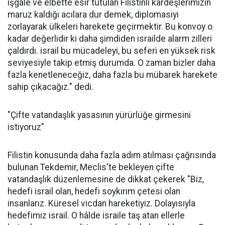
işgale ve elbette esir tutulan Filistinli kardeşlerimizin
maruz kaldığı acılara dur demek, diplomasiyi
zorlayarak ülkeleri harekete geçirmektir. Bu konvoy o
kadar değerlidir ki daha şimdiden israilde alarm zilleri
çaldırdı. israil bu mücadeleyi, bu seferi en yüksek risk
seviyesiyle takip etmiş durumda. O zaman bizler daha
fazla kenetleneceğiz, daha fazla bu mübarek harekete
sahip çıkacağız." dedi.
"Çifte vatandaşlık yasasının yürürlüğe girmesini
istiyoruz"
Filistin konusunda daha fazla adım atılması çağrısında
bulunan Tekdemir, Meclis'te bekleyen çifte
vatandaşlık düzenlemesine de dikkat çekerek "Biz,
hedefi israil olan, hedefi soykırım çetesi olan
insanlarız. Küresel vicdan hareketiyiz. Dolayısıyla
hedefimiz israil. O hâlde israile taş atan ellerle