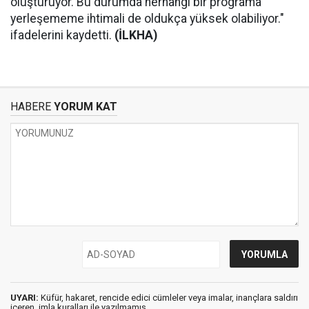
oluşturuyor. Bu durumda herhangi bir programa
yerleşememe ihtimali de oldukça yüksek olabiliyor."
ifadelerini kaydetti.
(İLKHA)
HABERE
YORUM KAT
UYARI:
Küfür, hakaret, rencide edici cümleler veya imalar, inançlara saldırı
içeren, imla kuralları ile yazılmamış,