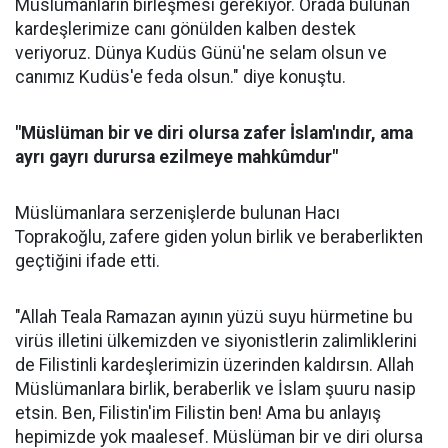
Müslümanların birleşmesi gerekiyor. Orada bulunan
kardeşlerimize canı gönülden kalben destek
veriyoruz. Dünya Kudüs Günü'ne selam olsun ve
canımız Kudüs'e feda olsun." diye konuştu.
"Müslüman bir ve diri olursa zafer İslam'ındır, ama
ayrı gayrı durursa ezilmeye mahkûmdur"
Müslümanlara serzenişlerde bulunan Hacı
Toprakoğlu, zafere giden yolun birlik ve beraberlikten
geçtiğini ifade etti.
"Allah Teala Ramazan ayının yüzü suyu hürmetine bu
virüs illetini ülkemizden ve siyonistlerin zalimliklerini
de Filistinli kardeşlerimizin üzerinden kaldırsın. Allah
Müslümanlara birlik, beraberlik ve İslam şuuru nasip
etsin. Ben, Filistin'im Filistin ben! Ama bu anlayış
hepimizde yok maalesef. Müslüman bir ve diri olursa