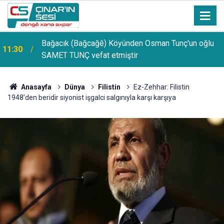
Bağacık (Bağcağê) Köyünden Osman Tunç'un oğlu
11:30
SAMET TUNÇ vefat etmiştir
Anasayfa
Dünya
Filistin
Ez-Zehhar: Filistin
1948’den beridir siyonist işgalci salgınıyla karşı karşıya