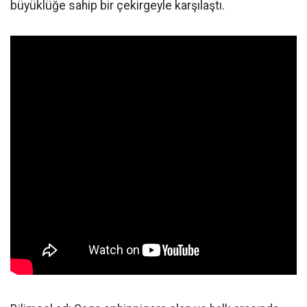
büyüklüğe sahip bir çekirgeyle karşılaştı.