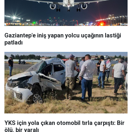
Gaziantep'e iniş yapan yolcu uçağının lastiği
patladı
YKS için yola çıkan otomobil tırla çarpıştı: Bir
ölü, bir yaralı