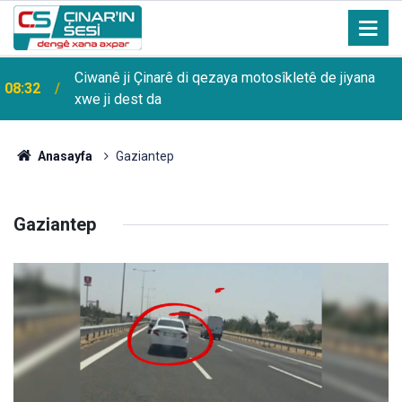
Ciwanê ji Çinarê di qezaya motosîkletê de jiyana
08:32
xwe ji dest da
Anasayfa
Gaziantep
Gaziantep