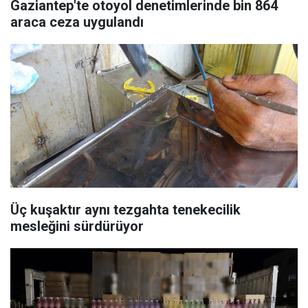
Gaziantep'te otoyol denetimlerinde bin 864
araca ceza uygulandı
Üç kuşaktır aynı tezgahta tenekecilik
mesleğini sürdürüyor