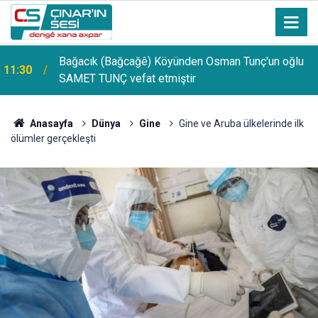
Bağacık (Bağcağê) Köyünden Osman Tunç'un oğlu
11:30
SAMET TUNÇ vefat etmiştir
Anasayfa
Dünya
Gine
Gine ve Aruba ülkelerinde ilk
ölümler gerçekleşti