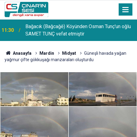
PDR Uzmanı Muhammed Beşir Özçelik: Hiçbir
11:24
şekilde puana bakılmamalı, başarı sırasına göre
tercih yapılmalı
Anasayfa
Mardin
Midyat‎
Güneşli havada yağan
yağmur çifte gökkuşağı manzaraları oluşturdu