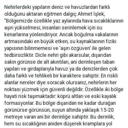
Nehirlerdeki yapıların deniz ve havuzlardan farklı
olduğunu aktaran eğitmen dalgıç Ahmet İşlek,
"Bölgemizde özellikle yaz aylarında hava sıcaklıklarının
aşırı yükselmesi, insanları serinlemek için su
kenarlarına yönlendiriyor. Ancak boğulma vakalarının
artmasındaki en büyük etken, su kaynaklarının fiziki
yapısının bilinmemesi ve 'aşırı özgüven' ile gelen
tedbirsizliktir. Dicle nehri gibi akarsular, dışarıdan
sakin görünse de alt akıntıları, ani derinleşen taban
yapıları ve girdaplarıyla havuz ya da denizlerden çok
daha farklı ve tehlikeli bir karaktere sahiptir. En riskli
alanlar nereler diye soracak olursanız, nehirlerin her
noktası yüzmek için güvenli değildir. Özellikle iki bölge
hayati risk taşımaktadır: köprü altları ve eski kayalık
formasyonlar. Bu bölge dışarıdan ne kadar durağan
görünürse görünsün, suyun altında yaklaşık 15-20
metreye varan ani bir derinliğe sahiptir. Bu derinlik,
hem su sıcaklığının aniden düşerek kramplara yol