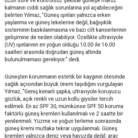
uzun süre ve kontrolsüz şekilde güneşe maruz
kalmanın ciddi sağlık sorunlarına yol açabileceğini
belirten Yılmaz, "Güneş ışınları yalnızca erken
yaşlanma ve güneş lekelerine değil, bağışıklık
sisteminin baskılanmasına ve bazı cilt kanserlerinin
gelişimine de neden olabiliyor. Özellikle ultraviyole
(UV) ışınlarının en yoğun olduğu 10.00 ile 16.00
saatleri arasında doğrudan güneş altında
bulunulmaması gerekiyor." dedi.
Güneşten korunmanın estetik bir kaygının ötesinde
sağlık açısından büyük önem taşıdığını vurgulayan
Yılmaz, "Geniş kenarlı şapka, ultraviyole koruyucu
gözlük, açık renkli ve uzun kollu giysiler tercih
edilmeli. En az SPF 30, mümkünse SPF 50 koruma
faktörlü güneş kremleri kullanılmalı ve 2 saatte bir
yenilenmeli. Yüzme ve yoğun terleme sonrasında
güneş kremi mutlaka tekrar uygulanmalı. Güneş
kremleri yalnızca deniz veya havuzda değil; araç