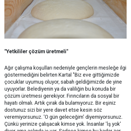
"Yetkililer çözüm üretmeli"
Ağır çalışma koşulları nedeniyle gençlerin mesleğe ilgi
göstermediğini belirten Kartal "Biz eve gittiğimizde
çocuklar uyumuş oluyor, sabah geldiğimizde de yine
uyuyorlar. Belediyenin ya da valiliğin bu konuda bir
çözüm üretmesi gerekiyor. Fırıncıların da sosyal bir
hayatı olmalı. Artık çırak da bulamıyoruz. Bir eşiniz
dostunuz sizi bir yere davet etse kesin söz
veremiyorsunuz. 'O gün geleceğim' diyemiyorsunuz.
Çünkü yerinize çalışacak kimse yok. İnsanlar 'İş yok'
diyor ama aslında iş var. Sadece kimse bu kadar zor