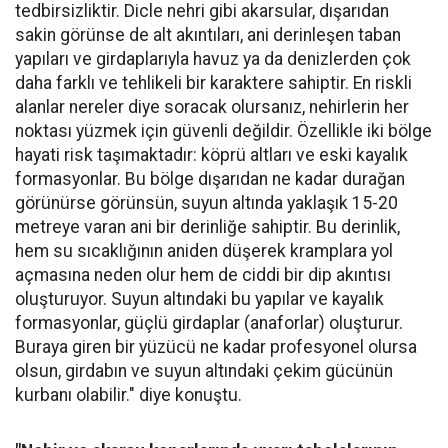
tedbirsizliktir. Dicle nehri gibi akarsular, dışarıdan
sakin görünse de alt akıntıları, ani derinleşen taban
yapıları ve girdaplarıyla havuz ya da denizlerden çok
daha farklı ve tehlikeli bir karaktere sahiptir. En riskli
alanlar nereler diye soracak olursanız, nehirlerin her
noktası yüzmek için güvenli değildir. Özellikle iki bölge
hayati risk taşımaktadır: köprü altları ve eski kayalık
formasyonlar. Bu bölge dışarıdan ne kadar durağan
görünürse görünsün, suyun altında yaklaşık 15-20
metreye varan ani bir derinliğe sahiptir. Bu derinlik,
hem su sıcaklığının aniden düşerek kramplara yol
açmasına neden olur hem de ciddi bir dip akıntısı
oluşturuyor. Suyun altındaki bu yapılar ve kayalık
formasyonlar, güçlü girdaplar (anaforlar) oluşturur.
Buraya giren bir yüzücü ne kadar profesyonel olursa
olsun, girdabın ve suyun altındaki çekim gücünün
kurbanı olabilir." diye konuştu.