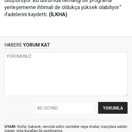
oluşturuyor. Bu durumda herhangi bir programa
yerleşememe ihtimali de oldukça yüksek olabiliyor."
ifadelerini kaydetti.
(İLKHA)
HABERE
YORUM KAT
UYARI:
Küfür, hakaret, rencide edici cümleler veya imalar, inançlara saldırı
içeren, imla kuralları ile yazılmamış,