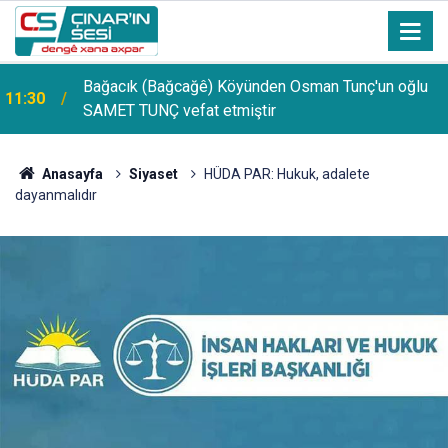
Bağacık (Bağcağê) Köyünden Osman Tunç'un oğlu
11:30
SAMET TUNÇ vefat etmiştir
PDR Uzmanı Muhammed Beşir Özçelik: Hiçbir
11:24
şekilde puana bakılmamalı, başarı sırasına göre
tercih yapılmalı
Anasayfa
Siyaset
HÜDA PAR: Hukuk, adalete
dayanmalıdır