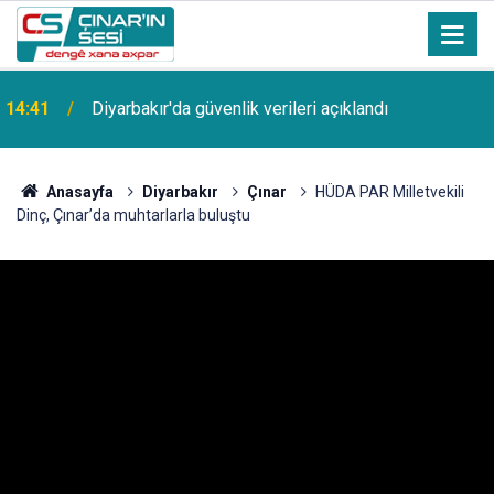
14:41
Diyarbakır'da güvenlik verileri açıklandı
Anasayfa
Diyarbakır
Çınar
HÜDA PAR Milletvekili
Dinç, Çınar’da muhtarlarla buluştu