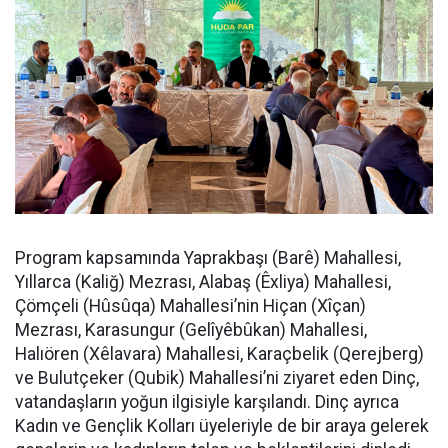
Program kapsamında Yaprakbaşı (Barê) Mahallesi,
Yıllarca (Kaliğ) Mezrası, Alabaş (Êxliya) Mahallesi,
Çömçeli (Hûsûqa) Mahallesi’nin Hiçan (Xîçan)
Mezrası, Karasungur (Gelîyêbûkan) Mahallesi,
Halıören (Xêlavara) Mahallesi, Karaçbelik (Qerejberg)
ve Bulutçeker (Qubik) Mahallesi’ni ziyaret eden Dinç,
vatandaşların yoğun ilgisiyle karşılandı. Dinç ayrıca
Kadın ve Gençlik Kolları üyeleriyle de bir araya gelerek