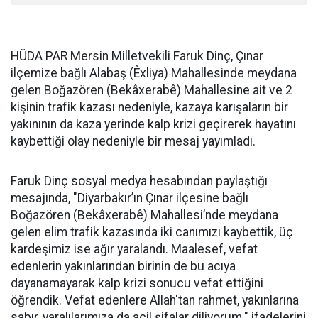
HÜDA PAR Mersin Milletvekili Faruk Dinç, Çınar
ilçemize bağlı Alabaş (Êxliya) Mahallesinde meydana
gelen Boğazören (Bekâxerabê) Mahallesine ait ve 2
kişinin trafik kazası nedeniyle, kazaya karışaların bir
yakınının da kaza yerinde kalp krizi geçirerek hayatını
kaybettiği olay nedeniyle bir mesaj yayımladı.
Faruk Dinç sosyal medya hesabından paylaştığı
mesajında, "Diyarbakır’ın Çınar ilçesine bağlı
Boğazören (Bekâxerabê) Mahallesi’nde meydana
gelen elim trafik kazasında iki canımızı kaybettik, üç
kardeşimiz ise ağır yaralandı. Maalesef, vefat
edenlerin yakınlarından birinin de bu acıya
dayanamayarak kalp krizi sonucu vefat ettiğini
öğrendik. Vefat edenlere Allah'tan rahmet, yakınlarına
sabır, yaralılarımıza da acil şifalar diliyorum." ifadelerini