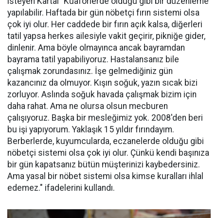
isteyen Kartal "Kuaförlerde olduğu gibi bir düzenleme
yapılabilir. Haftada bir gün nöbetçi fırın sistemi olsa
çok iyi olur. Her caddede bir fırın açık kalsa, diğerleri
tatil yapsa herkes ailesiyle vakit geçirir, pikniğe gider,
dinlenir. Ama böyle olmayınca ancak bayramdan
bayrama tatil yapabiliyoruz. Hastalansanız bile
çalışmak zorundasınız. İşe gelmediğiniz gün
kazancınız da olmuyor. Kışın soğuk, yazın sıcak bizi
zorluyor. Aslında soğuk havada çalışmak bizim için
daha rahat. Ama ne olursa olsun mecburen
çalışıyoruz. Başka bir mesleğimiz yok. 2008'den beri
bu işi yapıyorum. Yaklaşık 15 yıldır fırındayım.
Berberlerde, kuyumcularda, eczanelerde olduğu gibi
nöbetçi sistemi olsa çok iyi olur. Çünkü kendi başınıza
bir gün kapatsanız bütün müşterinizi kaybedersiniz.
Ama yasal bir nöbet sistemi olsa kimse kuralları ihlal
edemez." ifadelerini kullandı.