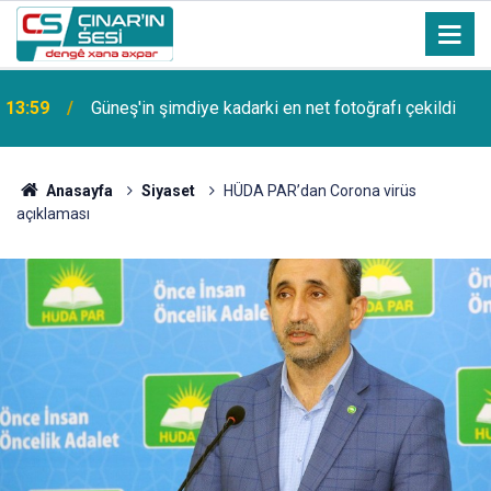
Bağacık (Bağcağê) Köyünden Osman Tunç'un oğlu
11:30
SAMET TUNÇ vefat etmiştir
Anasayfa
Siyaset
HÜDA PAR’dan Corona virüs
açıklaması