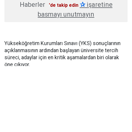
Haberler
✰
işaretine
'de takip edin
basmayı unutmayın
Yükseköğretim Kurumları Sınavı (YKS) sonuçlarının
açıklanmasının ardından başlayan üniversite tercih
süreci, adaylar için en kritik aşamalardan biri olarak
öne çıkıyor.
Özçelik, tercih hakkının en sağlıklı şekilde nasıl
kullanılacağı, tercihlerin kimler tarafından yapılması
gerektiği ve başarı sırasına göre tercih yapılmasının
önemi hakkında İLKHA muhabirine açıklamada
bulundu.