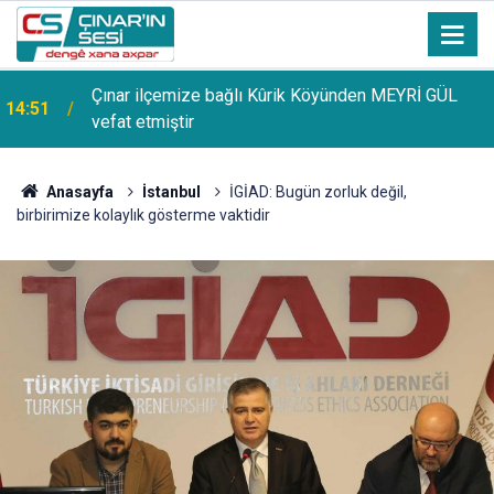
Çınar ilçemize bağlı Kûrik Köyünden MEYRİ GÜL
14:51
vefat etmiştir
Anasayfa
İstanbul
İGİAD: Bugün zorluk değil,
birbirimize kolaylık gösterme vaktidir