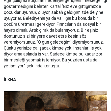
Ağır çalışma koşulları nedeniyle gençlerin mesleğe ilgi
göstermediğini belirten Kartal "Biz eve gittiğimizde
çocuklar uyumuş oluyor, sabah geldiğimizde de yine
uyuyorlar. Belediyenin ya da valiliğin bu konuda bir
çözüm üretmesi gerekiyor. Fırıncıların da sosyal bir
hayatı olmalı. Artık çırak da bulamıyoruz. Bir eşiniz
dostunuz sizi bir yere davet etse kesin söz
veremiyorsunuz. 'O gün geleceğim' diyemiyorsunuz.
Çünkü yerinize çalışacak kimse yok. İnsanlar 'İş yok'
diyor ama aslında iş var. Sadece kimse bu kadar zor
bir mesleği yapmak istemiyor. Bu yüzden usta da
yetişmiyor." şeklinde konuştu.
İLKHA