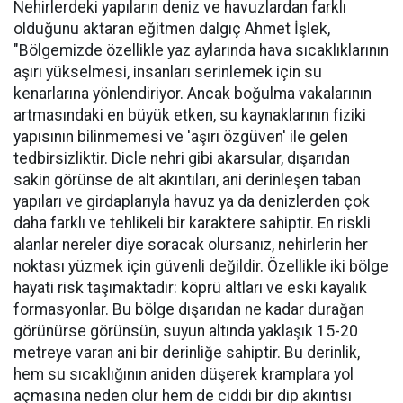
Nehirlerdeki yapıların deniz ve havuzlardan farklı
olduğunu aktaran eğitmen dalgıç Ahmet İşlek,
"Bölgemizde özellikle yaz aylarında hava sıcaklıklarının
aşırı yükselmesi, insanları serinlemek için su
kenarlarına yönlendiriyor. Ancak boğulma vakalarının
artmasındaki en büyük etken, su kaynaklarının fiziki
yapısının bilinmemesi ve 'aşırı özgüven' ile gelen
tedbirsizliktir. Dicle nehri gibi akarsular, dışarıdan
sakin görünse de alt akıntıları, ani derinleşen taban
yapıları ve girdaplarıyla havuz ya da denizlerden çok
daha farklı ve tehlikeli bir karaktere sahiptir. En riskli
alanlar nereler diye soracak olursanız, nehirlerin her
noktası yüzmek için güvenli değildir. Özellikle iki bölge
hayati risk taşımaktadır: köprü altları ve eski kayalık
formasyonlar. Bu bölge dışarıdan ne kadar durağan
görünürse görünsün, suyun altında yaklaşık 15-20
metreye varan ani bir derinliğe sahiptir. Bu derinlik,
hem su sıcaklığının aniden düşerek kramplara yol
açmasına neden olur hem de ciddi bir dip akıntısı