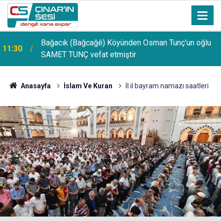
Bağacık (Bağcağê) Köyünden Osman Tunç'un oğlu
11:30
SAMET TUNÇ vefat etmiştir
Anasayfa
İslam Ve Kuran
İl il bayram namazı saatleri