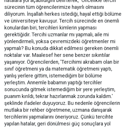
hatalara yol açabildiğini belirterek, "Öncelikle tercih
sürecinin tüm öğrencilerimize hayırlı olmasını
diliyorum. İnşallah herkes istediği, hayal ettiği bölüme
ve üniversiteye kavuşur. Tercih sürecinde en önemli
konulardan biri, tercihleri kimlerin yapması
gerektiğidir. Tercihi uzmanlar mı yapmalı, aile mi
yönlendirmeli, yoksa çevremizdeki öğretmenler mi
yapmalı? Bu konuda dikkat edilmesi gereken önemli
noktalar var. Maalesef her sene benzer sıkıntılar
yaşanıyor. Öğrencilerden, 'Tercihimi akrabam olan bir
sınıf öğretmeni ya da matematik öğretmeni yaptı,
yanlış yerlere gittim, istemediğim bir bölüme
yerleştim. Annemle babamın yaptığı tercihler
sonucunda gitmek istemediğim bir yere yerleştim,
puanım kırıldı, tekrar hazırlanmak zorunda kaldım.'
şeklinde ifadeler duyuyoruz. Bu nedenle öğrencilerin
mutlaka bir rehber öğretmene, uzmana danışarak
tercihlerini yapmalarını öneriyoruz. Çünkü tercihte
yapılan hatalar, geri dönülmesi güç sonuçlara yol