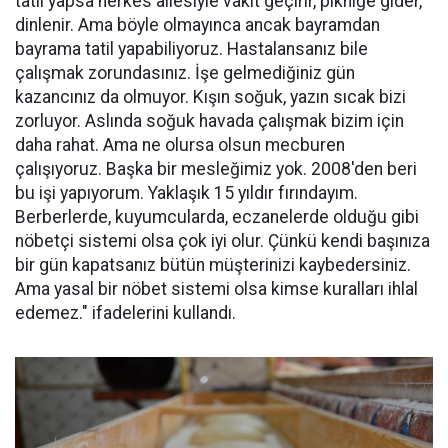
tatil yapsa herkes ailesiyle vakit geçirir, pikniğe gider,
dinlenir. Ama böyle olmayınca ancak bayramdan
bayrama tatil yapabiliyoruz. Hastalansanız bile
çalışmak zorundasınız. İşe gelmediğiniz gün
kazancınız da olmuyor. Kışın soğuk, yazın sıcak bizi
zorluyor. Aslında soğuk havada çalışmak bizim için
daha rahat. Ama ne olursa olsun mecburen
çalışıyoruz. Başka bir mesleğimiz yok. 2008'den beri
bu işi yapıyorum. Yaklaşık 15 yıldır fırındayım.
Berberlerde, kuyumcularda, eczanelerde olduğu gibi
nöbetçi sistemi olsa çok iyi olur. Çünkü kendi başınıza
bir gün kapatsanız bütün müşterinizi kaybedersiniz.
Ama yasal bir nöbet sistemi olsa kimse kuralları ihlal
edemez." ifadelerini kullandı.