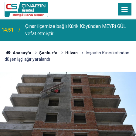
Çınar ilçemize bağlı Kûrik Köyünden MEYRİ GÜL
14:51
vefat etmiştir
Anasayfa
Şanlıurfa
Hilvan
İnşaatın 5'inci katından
düşen işçi ağır yaralandı