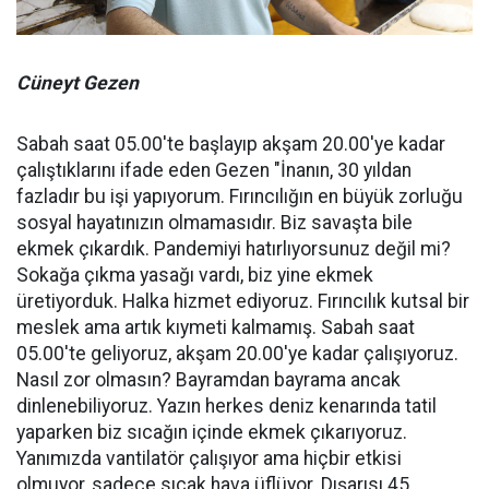
Cüneyt Gezen
Sabah saat 05.00'te başlayıp akşam 20.00'ye kadar
çalıştıklarını ifade eden Gezen "İnanın, 30 yıldan
fazladır bu işi yapıyorum. Fırıncılığın en büyük zorluğu
sosyal hayatınızın olmamasıdır. Biz savaşta bile
ekmek çıkardık. Pandemiyi hatırlıyorsunuz değil mi?
Sokağa çıkma yasağı vardı, biz yine ekmek
üretiyorduk. Halka hizmet ediyoruz. Fırıncılık kutsal bir
meslek ama artık kıymeti kalmamış. Sabah saat
05.00'te geliyoruz, akşam 20.00'ye kadar çalışıyoruz.
Nasıl zor olmasın? Bayramdan bayrama ancak
dinlenebiliyoruz. Yazın herkes deniz kenarında tatil
yaparken biz sıcağın içinde ekmek çıkarıyoruz.
Yanımızda vantilatör çalışıyor ama hiçbir etkisi
olmuyor, sadece sıcak hava üflüyor. Dışarısı 45