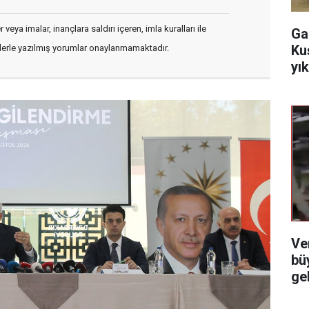
veya imalar, inançlara saldırı içeren, imla kuralları ile
Ga
Ku
flerle yazılmış yorumlar onaylanmamaktadır.
yı
Ve
bü
ge