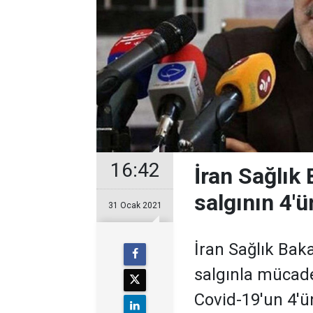
16:42
İran Sağlık
salgının 4'
31 Ocak 2021
İran Sağlık Bak
salgınla mücade
Covid-19'un 4'ü