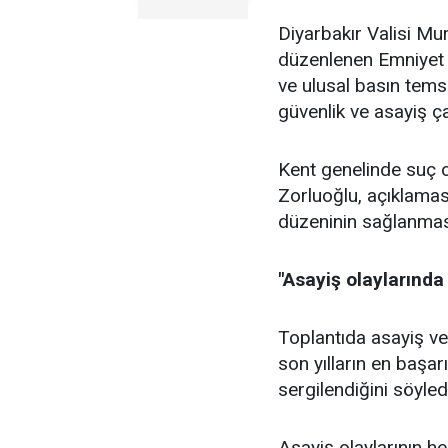
Diyarbakır Valisi M
düzenlenen Emniyet 
ve ulusal basın temsi
güvenlik ve asayiş ç
Kent genelinde suç o
Zorluoğlu, açıklamas
düzeninin sağlanmasın
"Asayiş olaylarında
Toplantıda asayiş ver
son yılların en başar
sergilendiğini söyled
Asayiş olaylarının he