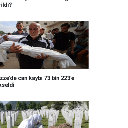
ildi?
zze'de can kaybı 73 bin 223'e
kseldi