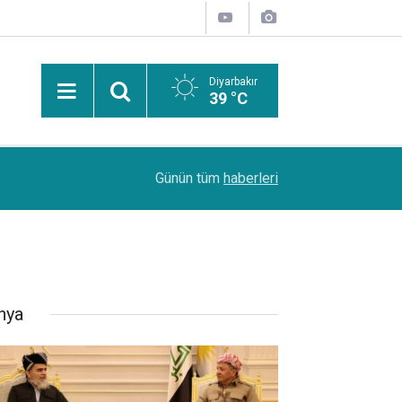
Diyarbakır
39 °C
Uzmanından güneşten korunma uyarısı: Güneş leke
14:44
Günün tüm
haberleri
kanserlerine de yol açabilir
nya