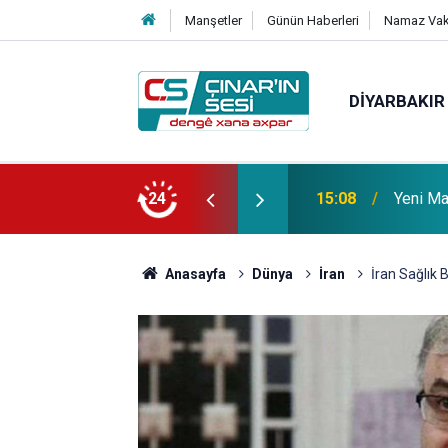
Manşetler
Günün Haberleri
Namaz Vaki
DIYARBAKIR
 vefat etmiştir
24
14:51
Çınar i
Anasayfa
Dünya
İran
İran Sağlık 