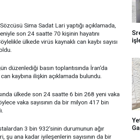
ı Sözcüsü Sima Sadat Lari yaptığı açıklamada,
Sr
eniyle son 24 saatte 70 kişinin hayatını
iş
 Böylelikle ülkede virüs kaynaklı can kaybı sayısı
oldu.
ün düzenlediği basın toplantısında İran'da
 can kaybına ilişkin açıklamada bulundu.
sında ülkede son 24 saatte 6 bin 268 yeni vaka
böylece vaka sayısının da bir milyon 417 bin
ı.
Ye
Ga
stalardan 3 bin 932'sinin durumunun ağır
i, şu ana kadar iyileşenlerin sayısının da bir