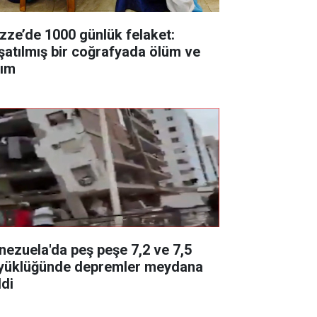
zze’de 1000 günlük felaket:
şatılmış bir coğrafyada ölüm ve
kım
nezuela'da peş peşe 7,2 ve 7,5
yüklüğünde depremler meydana
ldi