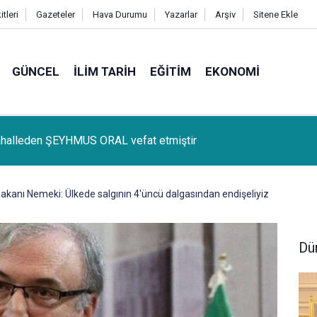
tleri
Gazeteler
Hava Durumu
Yazarlar
Arşiv
Sitene Ekle
GÜNCEL
İLIM TARIH
EĞITIM
EKONOMI
lçemize bağlı Kûrik Köyünden MEYRİ GÜL vefat etmiştir
Bakanı Nemeki: Ülkede salgının 4'üncü dalgasından endişeliyiz
Dü