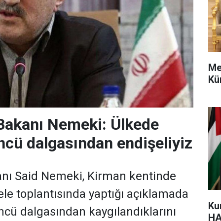
Me
Kü
 Bakanı Nemeki: Ülkede
üncü dalgasından endişeliyiz
anı Said Nemeki, Kirman kentinde
le toplantısında yaptığı açıklamada
Ku
ncü dalgasından kaygılandıklarını
HA