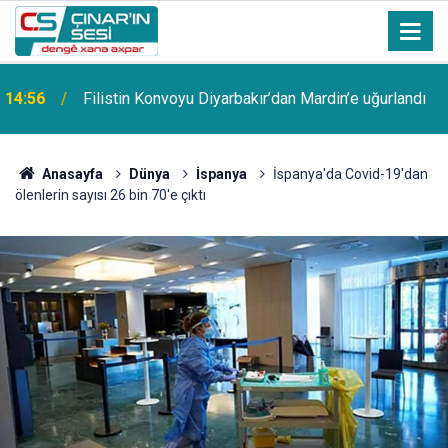
Bosna Hersek'ten yola çıkan Filistin Konvoyu
14:51
Diyarbakır'da coşkuyla karşılandı
Anasayfa
Dünya
İspanya
İspanya'da Covid-19'dan
ölenlerin sayısı 26 bin 70'e çıktı