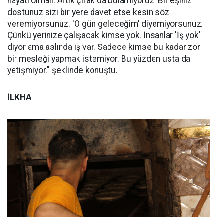
hayatı olmalı. Artık çırak da bulamıyoruz. Bir eşiniz
dostunuz sizi bir yere davet etse kesin söz
veremiyorsunuz. 'O gün geleceğim' diyemiyorsunuz.
Çünkü yerinize çalışacak kimse yok. İnsanlar 'İş yok'
diyor ama aslında iş var. Sadece kimse bu kadar zor
bir mesleği yapmak istemiyor. Bu yüzden usta da
yetişmiyor." şeklinde konuştu.
İLKHA