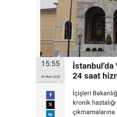
15:55
İstanbul’da
24 saat hiz
26 Mart 2020
​İçişleri Bakanlı
kronik hastalığ
çıkmamalarına i