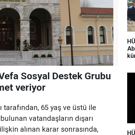
HÜ
Abd
kü
ed
 Vefa Sosyal Destek Grubu
met veriyor
ğı tarafından, 65 yaş ve üstü ile
ı bulunan vatandaşların dışarı
lişkin alınan karar sonrasında,
HÜ