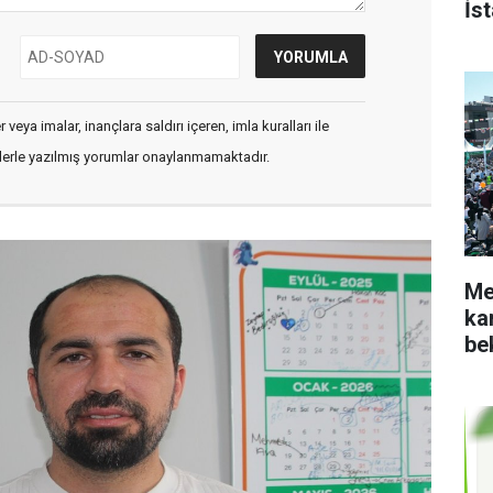
İs
veya imalar, inançlara saldırı içeren, imla kuralları ile
flerle yazılmış yorumlar onaylanmamaktadır.
Me
ka
be