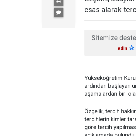
esas alarak terc
Sitemize deste
✰
edin
Yükseköğretim Kurum
ardından başlayan üni
aşamalardan biri ola
Özçelik, tercih hakkın
tercihlerin kimler ta
göre tercih yapılma
açıklamada bulundu.