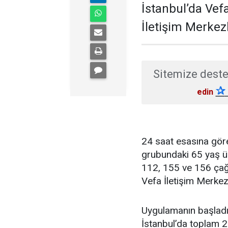
İstanbul’da Vef
İletişim Merkezl
Sitemize deste
✰
edin
24 saat esasına göre 
grubundaki 65 yaş üs
112, 155 ve 156 çağr
Vefa İletişim Merkezl
Uygulamanın başladı
İstanbul’da toplam 2