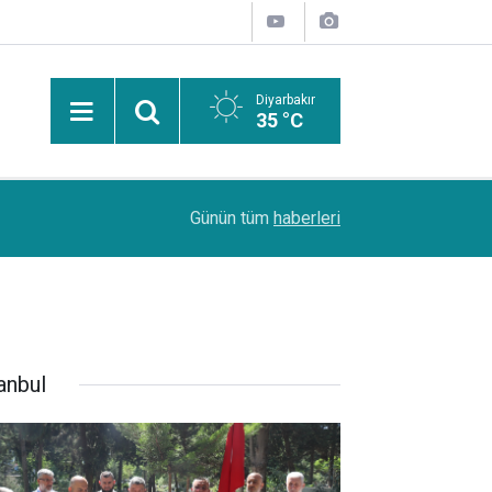
Diyarbakır
35 °C
Avukat Sait Güneş: Arabuluculuk, uyuşmazlıkla
11:20
Günün tüm
haberleri
çözümünü sağlıyor
anbul