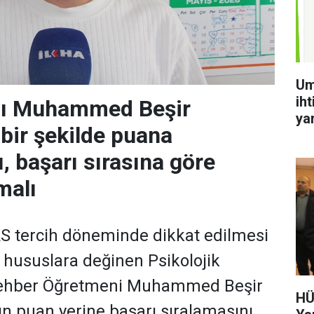
Um
iht
ı Muhammed Beşir
ya
çbir şekilde puana
, başarı sırasına göre
malı
 tercih döneminde dikkat edilmesi
hususlara değinen Psikolojik
ehber Öğretmeni Muhammed Beşir
HÜ
ın puan yerine başarı sıralamasını