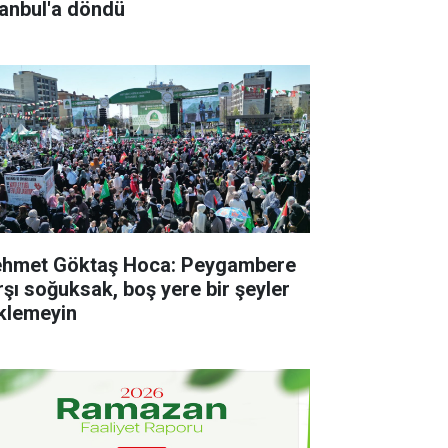
tanbul'a döndü
hmet Göktaş Hoca: Peygambere
rşı soğuksak, boş yere bir şeyler
klemeyin