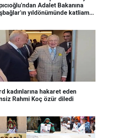
pıcıoğlu'ndan Adalet Bakanına
şbağlar'ın yıldönümünde katliamın
ştırılması çağrısı
rd kadınlarına hakaret eden
nsiz Rahmi Koç özür diledi