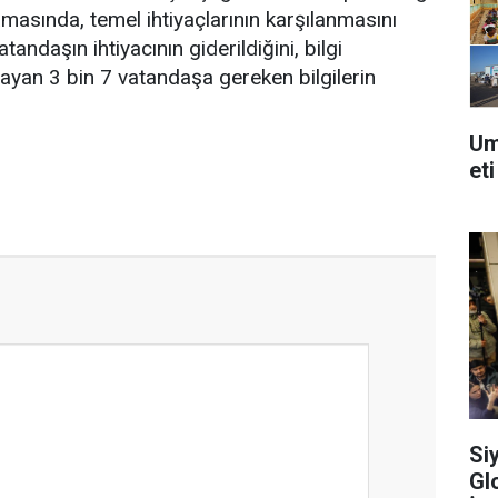
klamasında, temel ihtiyaçlarının karşılanmasını
andaşın ihtiyacının giderildiğini, bilgi
yan 3 bin 7 vatandaşa gereken bilgilerin
Um
eti
Si
Gl