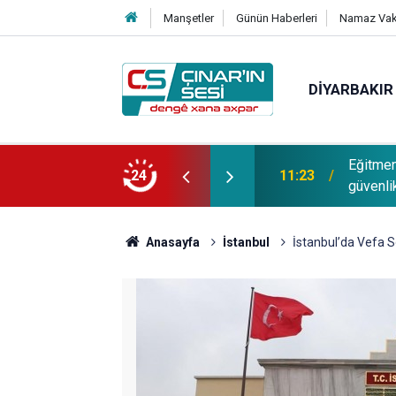
Manşetler
Günün Haberleri
Namaz Vaki
DIYARBAKIR
elik: Hiçbir şekilde puana bakılmamalı,
Eğitmen
24
11:23
malı
güvenlik
Anasayfa
İstanbul
İstanbul’da Vefa S