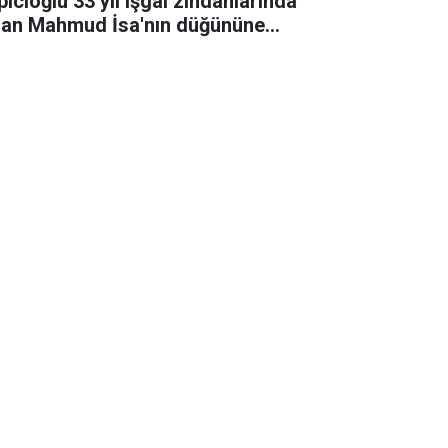
pıcıoğlu 33 yıl işgal zindanlarında
lan Mahmud İsa'nın düğününe
ıldı