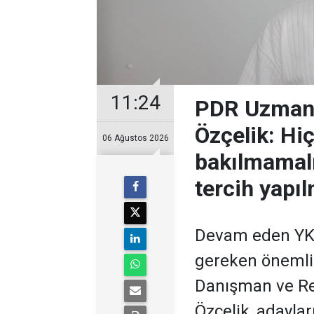
11:24
PDR Uzman
Özçelik: Hi
06 Ağustos 2026
bakılmamalı
tercih yapıl
Devam eden YKS
gereken önemli 
Danışman ve R
Özçelik, adaylar