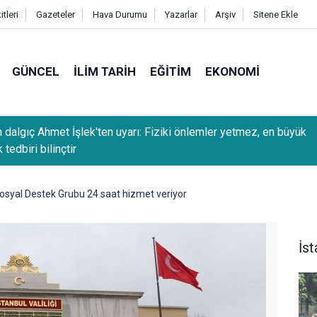
tleri
Gazeteler
Hava Durumu
Yazarlar
Arşiv
Sitene Ekle
GÜNCEL
İLIM TARIH
EĞITIM
EKONOMI
 dalgıç Ahmet İşlek'ten uyarı: Fiziki önlemler yetmez, en büyük
 tedbiri bilinçtir
osyal Destek Grubu 24 saat hizmet veriyor
İst