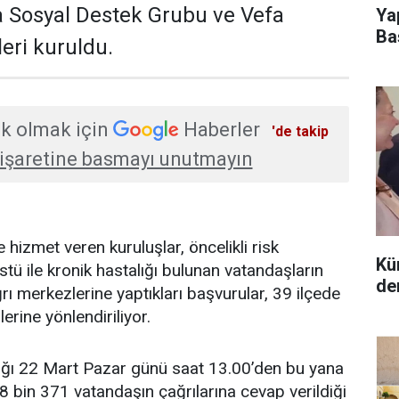
a Sosyal Destek Grubu ve Vefa
Ya
Ba
eri kuruldu.
ara
k olmak için
Haberler
'de takip
işaretine basmayı unutmayın
hizmet veren kuruluşlar, öncelikli risk
Kü
tü ile kronik hastalığı bulunan vatandaşların
de
ı merkezlerine yaptıkları başvurular, 39 ilçede
erine yönlendiriliyor.
ğı 22 Mart Pazar günü saat 13.00’den bu yana
8 bin 371 vatandaşın çağrılarına cevap verildiği