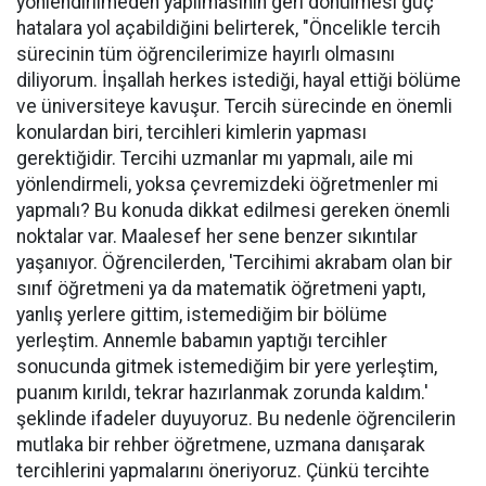
yönlendirilmeden yapılmasının geri dönülmesi güç
hatalara yol açabildiğini belirterek, "Öncelikle tercih
sürecinin tüm öğrencilerimize hayırlı olmasını
diliyorum. İnşallah herkes istediği, hayal ettiği bölüme
ve üniversiteye kavuşur. Tercih sürecinde en önemli
konulardan biri, tercihleri kimlerin yapması
gerektiğidir. Tercihi uzmanlar mı yapmalı, aile mi
yönlendirmeli, yoksa çevremizdeki öğretmenler mi
yapmalı? Bu konuda dikkat edilmesi gereken önemli
noktalar var. Maalesef her sene benzer sıkıntılar
yaşanıyor. Öğrencilerden, 'Tercihimi akrabam olan bir
sınıf öğretmeni ya da matematik öğretmeni yaptı,
yanlış yerlere gittim, istemediğim bir bölüme
yerleştim. Annemle babamın yaptığı tercihler
sonucunda gitmek istemediğim bir yere yerleştim,
puanım kırıldı, tekrar hazırlanmak zorunda kaldım.'
şeklinde ifadeler duyuyoruz. Bu nedenle öğrencilerin
mutlaka bir rehber öğretmene, uzmana danışarak
tercihlerini yapmalarını öneriyoruz. Çünkü tercihte