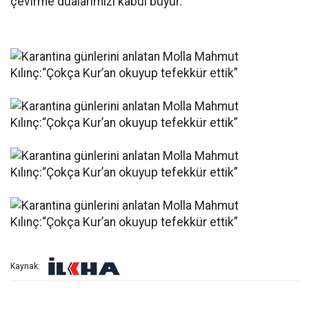
çevirme dualarımızı kabul buyur.”
Kaynak: