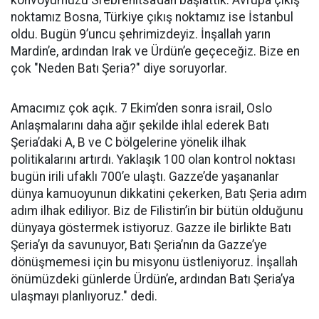
konvoyumuzu Srebrenitsa’dan başlattık. Avrupa çıkış
noktamız Bosna, Türkiye çıkış noktamız ise İstanbul
oldu. Bugün 9’uncu şehrimizdeyiz. İnşallah yarın
Mardin’e, ardından Irak ve Ürdün’e geçeceğiz. Bize en
çok "Neden Batı Şeria?" diye soruyorlar.
Amacımız çok açık. 7 Ekim’den sonra israil, Oslo
Anlaşmalarını daha ağır şekilde ihlal ederek Batı
Şeria’daki A, B ve C bölgelerine yönelik ilhak
politikalarını artırdı. Yaklaşık 100 olan kontrol noktası
bugün irili ufaklı 700’e ulaştı. Gazze’de yaşananlar
dünya kamuoyunun dikkatini çekerken, Batı Şeria adım
adım ilhak ediliyor. Biz de Filistin’in bir bütün olduğunu
dünyaya göstermek istiyoruz. Gazze ile birlikte Batı
Şeria’yı da savunuyor, Batı Şeria’nın da Gazze’ye
dönüşmemesi için bu misyonu üstleniyoruz. İnşallah
önümüzdeki günlerde Ürdün’e, ardından Batı Şeria’ya
ulaşmayı planlıyoruz." dedi.