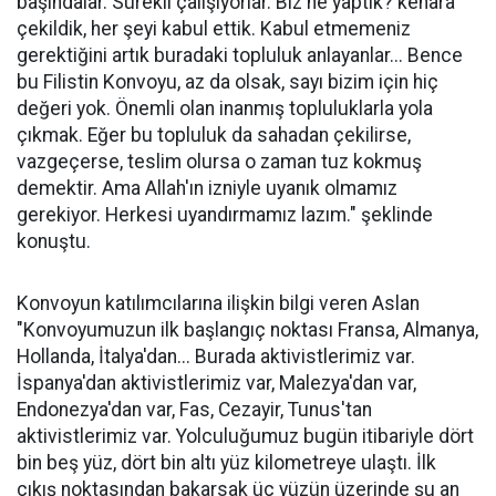
başındalar. Sürekli çalışıyorlar. Biz ne yaptık? kenara
çekildik, her şeyi kabul ettik. Kabul etmemeniz
gerektiğini artık buradaki topluluk anlayanlar... Bence
bu Filistin Konvoyu, az da olsak, sayı bizim için hiç
değeri yok. Önemli olan inanmış topluluklarla yola
çıkmak. Eğer bu topluluk da sahadan çekilirse,
vazgeçerse, teslim olursa o zaman tuz kokmuş
demektir. Ama Allah'ın izniyle uyanık olmamız
gerekiyor. Herkesi uyandırmamız lazım." şeklinde
konuştu.
Konvoyun katılımcılarına ilişkin bilgi veren Aslan
"Konvoyumuzun ilk başlangıç noktası Fransa, Almanya,
Hollanda, İtalya'dan... Burada aktivistlerimiz var.
İspanya'dan aktivistlerimiz var, Malezya'dan var,
Endonezya'dan var, Fas, Cezayir, Tunus'tan
aktivistlerimiz var. Yolculuğumuz bugün itibariyle dört
bin beş yüz, dört bin altı yüz kilometreye ulaştı. İlk
çıkış noktasından bakarsak üç yüzün üzerinde şu an