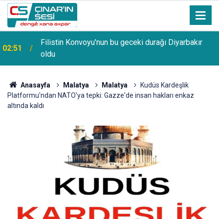
Diyarbakır'da motosikletin araca çarpma anı
00:19
kameralara yansıdı
Anasayfa
Malatya
Malatya
Kudüs Kardeşlik
Platformu'ndan NATO'ya tepki: Gazze'de insan hakları enkaz
altında kaldı