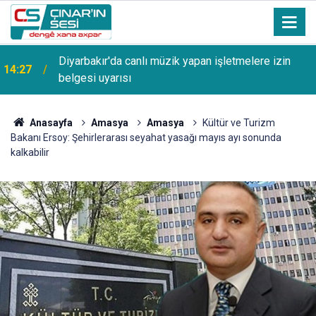
13:53
Şanlıurfa Bozova'da aranan hükümlü yakalandı
Anasayfa
Amasya
Amasya
Kültür ve Turizm
Bakanı Ersoy: Şehirlerarası seyahat yasağı mayıs ayı sonunda
kalkabilir