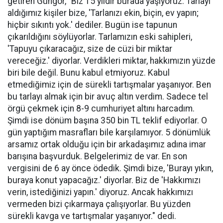
getiren Güngör, "Biz 15 yıldır burada yaşıyoruz. Tarlayı
aldığımız kişiler bize, 'Tarlanızı ekin, biçin, ev yapın;
hiçbir sıkıntı yok.' dediler. Bugün ise tapunun
çıkarıldığını söylüyorlar. Tarlamızın eski sahipleri,
'Tapuyu çıkaracağız, size de cüzi bir miktar
vereceğiz.' diyorlar. Verdikleri miktar, hakkımızın yüzde
biri bile değil. Bunu kabul etmiyoruz. Kabul
etmediğimiz için de sürekli tartışmalar yaşanıyor. Ben
bu tarlayı almak için bir avuç altın verdim. Sadece tel
örgü çekmek için 8-9 cumhuriyet altını harcadım.
Şimdi ise dönüm başına 350 bin TL teklif ediyorlar. O
gün yaptığım masrafları bile karşılamıyor. 5 dönümlük
arsamız ortak olduğu için bir arkadaşımız adına imar
barışına başvurduk. Belgelerimiz de var. En son
vergisini de 6 ay önce ödedik. Şimdi bize, 'Burayı yıkın,
buraya konut yapacağız.' diyorlar. Biz de 'Hakkımızı
verin, istediğinizi yapın.' diyoruz. Ancak hakkımızı
vermeden bizi çıkarmaya çalışıyorlar. Bu yüzden
sürekli kavga ve tartışmalar yaşanıyor." dedi.