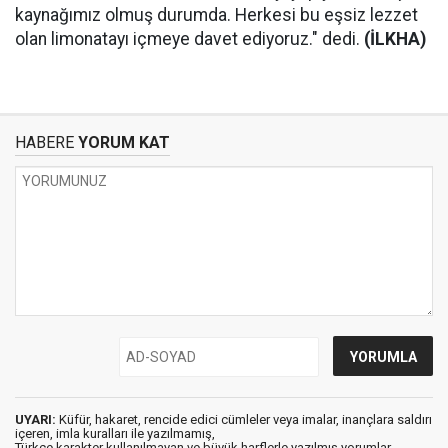
kaynağımız olmuş durumda. Herkesi bu eşsiz lezzet
olan limonatayı içmeye davet ediyoruz." dedi.
(İLKHA)
HABERE
YORUM KAT
UYARI:
Küfür, hakaret, rencide edici cümleler veya imalar, inançlara saldırı
içeren, imla kuralları ile yazılmamış,
Türkçe karakter kullanılmayan ve büyük harflerle yazılmış yorumlar