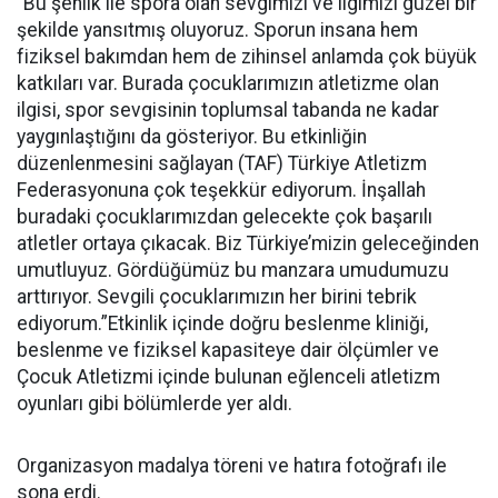
“Bu şenlik ile spora olan sevgimizi ve ilgimizi güzel bir
şekilde yansıtmış oluyoruz. Sporun insana hem
fiziksel bakımdan hem de zihinsel anlamda çok büyük
katkıları var. Burada çocuklarımızın atletizme olan
ilgisi, spor sevgisinin toplumsal tabanda ne kadar
yaygınlaştığını da gösteriyor. Bu etkinliğin
düzenlenmesini sağlayan (TAF) Türkiye Atletizm
Federasyonuna çok teşekkür ediyorum. İnşallah
buradaki çocuklarımızdan gelecekte çok başarılı
atletler ortaya çıkacak. Biz Türkiye’mizin geleceğinden
umutluyuz. Gördüğümüz bu manzara umudumuzu
arttırıyor. Sevgili çocuklarımızın her birini tebrik
ediyorum.”Etkinlik içinde doğru beslenme kliniği,
beslenme ve fiziksel kapasiteye dair ölçümler ve
Çocuk Atletizmi içinde bulunan eğlenceli atletizm
oyunları gibi bölümlerde yer aldı.
Organizasyon madalya töreni ve hatıra fotoğrafı ile
sona erdi.