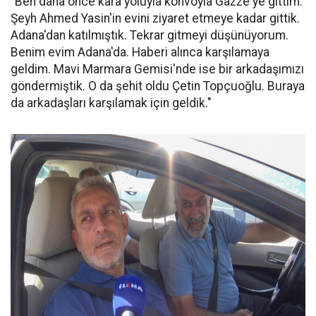
"Ben daha önce kara yoluyla konvoyla Gazze'ye gittim.
Şeyh Ahmed Yasin'in evini ziyaret etmeye kadar gittik.
Adana'dan katılmıştık. Tekrar gitmeyi düşünüyorum.
Benim evim Adana'da. Haberi alınca karşılamaya
geldim. Mavi Marmara Gemisi'nde ise bir arkadaşımızı
göndermiştik. O da şehit oldu Çetin Topçuoğlu. Buraya
da arkadaşları karşılamak için geldik."