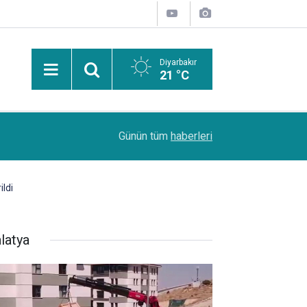
Diyarbakır
21 °C
Uzmanından güneşten korunma uyarısı: Güneş leke
14:44
Günün tüm
haberleri
kanserlerine de yol açabilir
ldi
latya