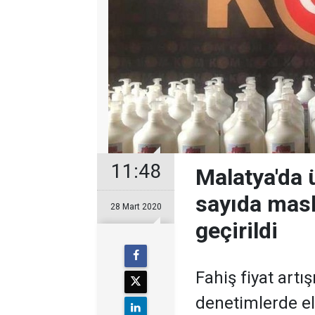
11:48
Malatya'da 
sayıda mask
28 Mart 2020
geçirildi
Fahiş fiyat artış
denetimlerde el