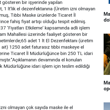
t gösteren bir işyerinde yapılan
 1 lt’lik el dezenfektanına (Üretim izni olmayan
Ma
ulmuş, Tıbbi Maske ürünlerde Ticaret İl
dol
nce fahiş fiyat artışı olduğu tespit edilmiş.
7 'Fiyatları Etkileme' kapsamında adli işlem
am Mahallesi üzerinde faaliyet gösteren bir
netimlerde;65 adet 1 lt El Dezenfektanı (üretim
 ait) 1250 adet faturasız tıbbi maskeye el
erine Ticaret İl Müdürlüğünce bin 250 TL idari
mıştır."Açıklamanın devamında el konulan
k Müdürlüğüne idari işlem için teslim edildiği
Ma
op