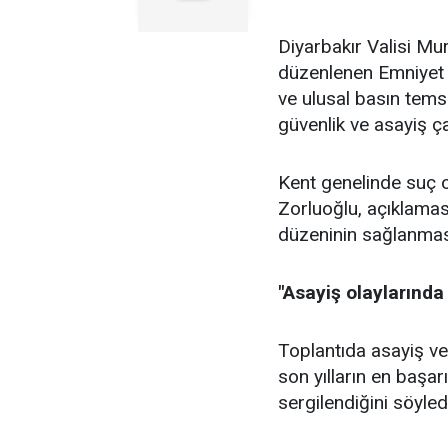
Diyarbakır Valisi M
düzenlenen Emniyet 
ve ulusal basın temsi
güvenlik ve asayiş ç
Kent genelinde suç o
Zorluoğlu, açıklamas
düzeninin sağlanmasın
"Asayiş olaylarında
Toplantıda asayiş ver
son yılların en başar
sergilendiğini söyled