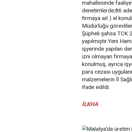
mahallesinde faaliye
denetimlerde;86 adet,
firmaya ait ) el kon
Müdürlüğü görevlileri
Şüpheli şahsa TCK 23
yapılmıştır.Yeni Ham
işyerinde yapılan de
izni olmayan firmaya
konulmuş, ayrıca işy
para cezası uygulan
malzemelerin İl Sağlı
ifade edildi.
İLKHA