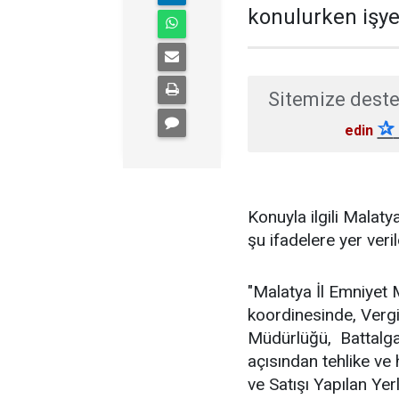
konulurken işyer
Sitemize deste
✰
edin
Konuyla ilgili Malat
şu ifadelere yer veril
"Malatya İl Emniye
koordinesinde, Vergi 
Müdürlüğü, Battalgazi
açısından tehlike ve h
ve Satışı Yapılan Ye