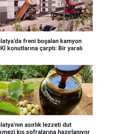
latya'da freni boşalan kamyon
İ konutlarına çarptı: Bir yaralı
atya'nın asırlık lezzeti dut
kmezi kış sofralarına hazırlanıyor