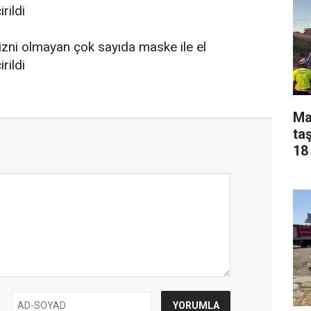
Ma
taş
18 