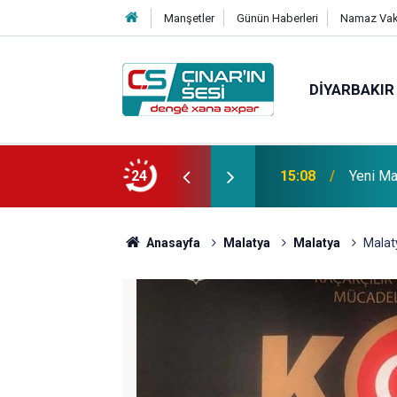
Manşetler
Günün Haberleri
Namaz Vaki
DIYARBAKIR
 vefat etmiştir
24
14:51
Çınar i
Anasayfa
Malatya
Malatya
Malaty