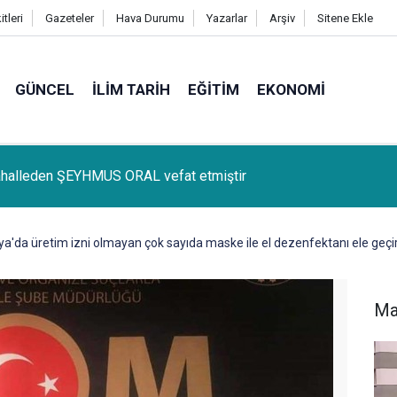
tleri
Gazeteler
Hava Durumu
Yazarlar
Arşiv
Sitene Ekle
GÜNCEL
İLIM TARIH
EĞITIM
EKONOMI
lçemize bağlı Kûrik Köyünden MEYRİ GÜL vefat etmiştir
a'da üretim izni olmayan çok sayıda maske ile el dezenfektanı ele geçiri
Ma