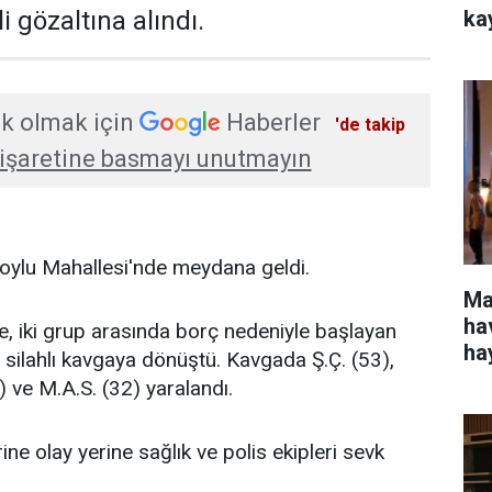
ka
i gözaltına alındı.
k olmak için
Haberler
'de takip
işaretine basmayı unutmayın
rsoylu Mahallesi'nde meydana geldi.
Ma
ha
re, iki grup arasında borç nedeniyle başlayan
ha
 silahlı kavgaya dönüştü. Kavgada Ş.Ç. (53),
) ve M.A.S. (32) yaralandı.
ne olay yerine sağlık ve polis ekipleri sevk