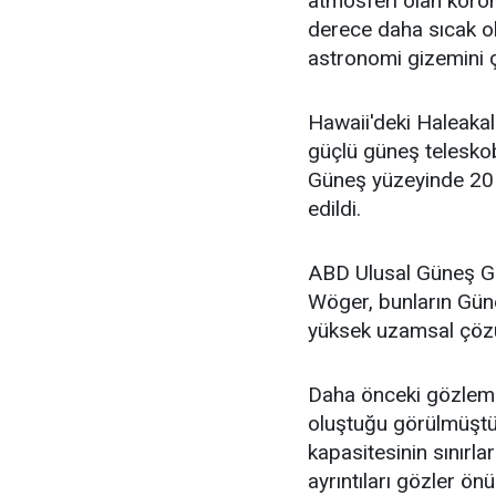
atmosferi olan koro
derece daha sıcak ol
astronomi gizemini ç
Hawaii'deki Haleaka
güçlü güneş teleskob
Güneş yüzeyinde 20 
edildi.
ABD Ulusal Güneş Gö
Wöger, bunların Gün
yüksek uzamsal çözün
Daha önceki gözleml
oluştuğu görülmüştü.
kapasitesinin sınırl
ayrıntıları gözler ön