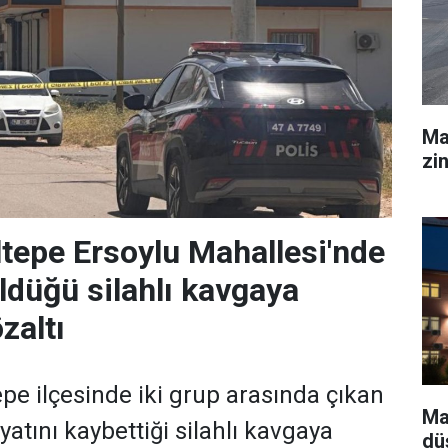
Ma
zi
ltepe Ersoylu Mahallesi'nde
öldüğü silahlı kavgaya
zaltı
epe ilçesinde iki grup arasında çıkan
Ma
ayatını kaybettiği silahlı kavgaya
dü