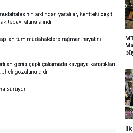
 müdahalesinin ardından yaralılar, kentteki çeşitli
ak tedavi altına alındı.
MT
yapılan tüm müdahalelere rağmen hayatını
Ma
bü
sa
tılan geniş çaplı çalışmada kavgaya karıştıkları
pheli gözaltına aldı.
rma sürüyor.
İl