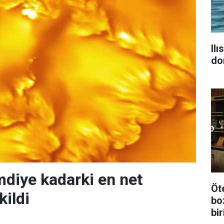
Il
do
mdiye kadarki en net
Öt
kildi
bo
bi