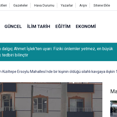
tleri
Gazeteler
Hava Durumu
Yazarlar
Arşiv
Sitene Ekle
GÜNCEL
İLIM TARIH
EĞITIM
EKONOMI
Sait Güneş: Arabuluculuk, uyuşmazlıkların mahkemeye taşınmada
ü sağlıyor
 Kızıltepe Ersoylu Mahallesi'nde bir kişinin öldüğü silahlı kavgaya ilişkin 
Ma