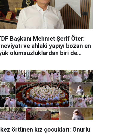
DF Başkanı Mehmet Şerif Öter:
neviyatı ve ahlaki yapıyı bozan en
yük olumsuzluklardan biri de
nal kumardır
k kez örtünen kız çocukları: Onurlu