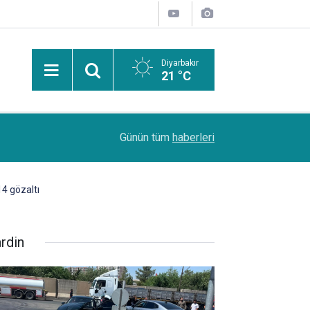
Diyarbakır
21 °C
n
11:06
Oto galericileri: İkinci el piyasası neredeyse d
Günün tüm
haberleri
14 gözaltı
rdin