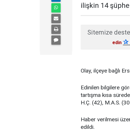
ilişkin 14 şüphel
Sitemize deste
✰
edin
Olay, ilçeye bağlı E
Edinilen bilgilere gö
tartışma kısa sürede
H.Ç. (42), M.A.S. (30
Haber verilmesi üzeri
edildi.