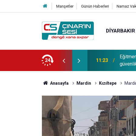
Manşetler
Günün Haberleri
Namaz Vaki
DIYARBAKIR
yarı: Fiziki önlemler yetmez, en büyük
Avukat 
24
11:20
çözümün
Anasayfa
Mardin
Kızıltepe
Mardin