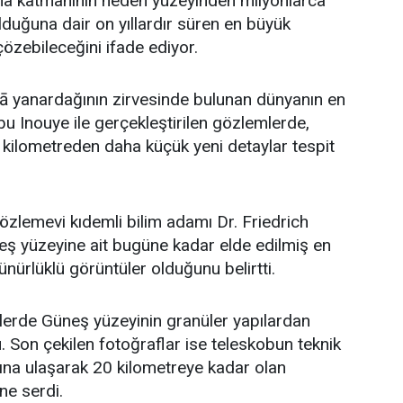
na katmanının neden yüzeyinden milyonlarca
duğuna dair on yıllardır süren en büyük
özebileceğini ifade ediyor.
lā yanardağının zirvesinde bulunan dünyanın en
u Inouye ile gerçekleştirilen gözlemlerde,
kilometreden daha küçük yeni detaylar tespit
zlemevi kıdemli bilim adamı Dr. Friedrich
eş yüzeyine ait bugüne kadar elde edilmiş en
ürlüklü görüntüler olduğunu belirtti.
erde Güneş yüzeyinin granüler yapılardan
 Son çekilen fotoğraflar ise teleskobun teknik
arına ulaşarak 20 kilometreye kadar olan
üne serdi.