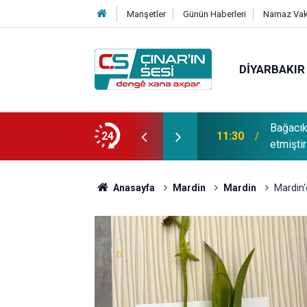
Manşetler
Günün Haberleri
Namaz Vaki
DIYARBAKIR
Bağacı
fotoğrafı çekildi
24
11:30
etmiştir
Anasayfa
Mardin
Mardin
Mardin'd