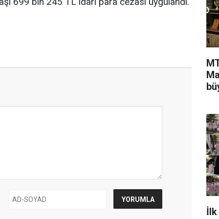
 başı 699 bin 245 TL idari para cezası uygulandı.
MT
Ma
bü
sa
İl