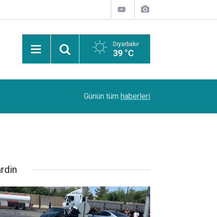
Diyarbakır
39 °C
PDR Uzmanı Muhammed Beşir Özçelik: Hiçbir şe
11:24
Günün tüm
haberleri
başarı sırasına göre tercih yapılmalı
rdin