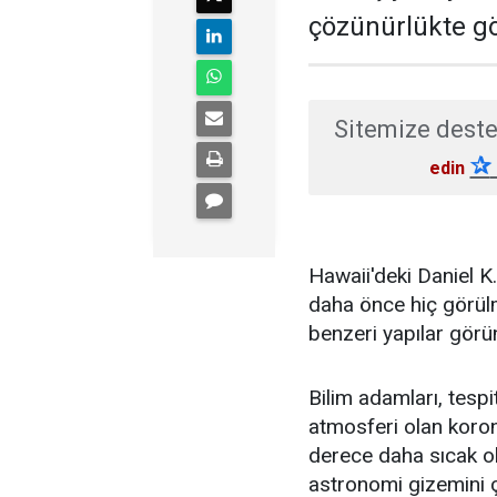
çözünürlükte gö
Sitemize deste
✰
edin
Hawaii'deki Daniel 
daha önce hiç görülm
benzeri yapılar görü
Bilim adamları, tespi
atmosferi olan koro
derece daha sıcak ol
astronomi gizemini ç