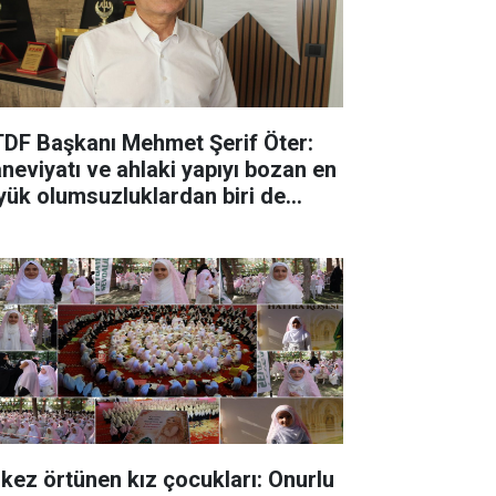
DF Başkanı Mehmet Şerif Öter:
neviyatı ve ahlaki yapıyı bozan en
yük olumsuzluklardan biri de
nal kumardır
k kez örtünen kız çocukları: Onurlu