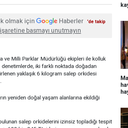
ka
k olmak için
Haberler
'de takip
işaretine basmayı unutmayın
e Milli Parklar Müdürlüğü ekipleri ile kolluk
n denetimlerde, iki farklı noktada doğadan
lirlenen yaklaşık 6 kilogram salep orkidesi
Ma
.
ha
ha
arın yeniden doğal yaşam alanlarına ekildiği
bulunan salep orkidelerini izinsiz topladığı tespit