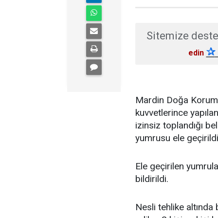
Sitemize deste
✰
edin
Mardin Doğa Koruma v
kuvvetlerince yapıla
izinsiz toplandığı be
yumrusu ele geçirildi
Ele geçirilen yumrul
bildirildi.
Nesli tehlike altında 