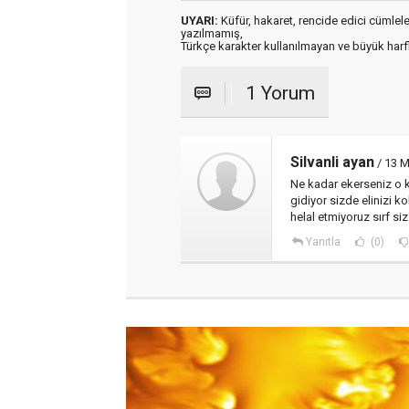
UYARI:
Küfür, hakaret, rencide edici cümleler 
yazılmamış,
Türkçe karakter kullanılmayan ve büyük har
1 Yorum
Silvanli ayan
/ 13 M
Ne kadar ekerseniz o 
gidiyor sizde elinizi k
helal etmiyoruz sırf si
Yanıtla
(0)