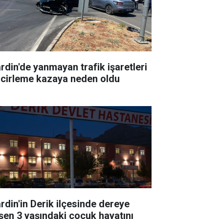
rdin'de yanmayan trafik işaretleri
ncirleme kazaya neden oldu
rdin'in Derik ilçesinde dereye
şen 3 yaşındaki çocuk hayatını