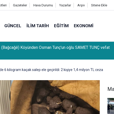
tleri
Gazeteler
Hava Durumu
Yazarlar
Arşiv
Sitene Ekle
GÜNCEL
İLIM TARIH
EĞITIM
EKONOMI
k (Bağcağê) Köyünden Osman Tunç'un oğlu SAMET TUNÇ vefat
e 6 kilogram kaçak salep ele geçirildi: 2 kişiye 1,4 milyon TL ceza
Ma