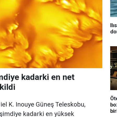
Il
do
mdiye kadarki en net
kildi
Öt
iel K. Inouye Güneş Teleskobu,
bo
bi
 şimdiye kadarki en yüksek