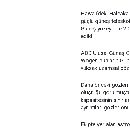
Hawaii'deki Haleaka
güçlü güneş teleskob
Güneş yüzeyinde 20 
edildi.
ABD Ulusal Güneş Gö
Wöger, bunların Gün
yüksek uzamsal çözün
Daha önceki gözleml
oluştuğu görülmüştü.
kapasitesinin sınırl
ayrıntıları gözler ön
Ekipte yer alan astro