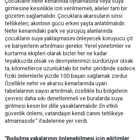
Çocukların nehir kenarında oynamasına veya suya
girmesine kesinlikle izin verilmemeli, aileler tam bir
gözetim sağlamalıdır. Çocuklara akarsuların sinsi
tehlikeleri, akıntının gücü erken yaşta anlatılmalıdır.
Nehir kenarındaki park ve yürüyüş alanlarında
çocukların suya yaklaşmasını önleyecek koruyucu çit
ve bariyerlerin artırılması gerekir. Yerel yönetimler ve
kurtarma ekipleri olarak bizler her ne kadar
teyakkuzda olsak ve devriyelerimizi sürdürüyor olsak
ta, kilometlerce uzunluktaki bir nehir şeridinde sadece
fiziki önlemlerle yüzde 100 başarı sağlamak zordur.
Özellikle nehir ve akarsu kenarlarında uyarı
tabelalarının sayısı artırılmalı, özellikle bu bölgelerin
çevresi daha sıkı denetlenmeli ve buralarda suya
girilmesi kesin bir dille yasaklanmalıdır. En etkili
güvenlik önlemi, vatandaşın kendi canını tehlikeye
atmamasıdır." ifadelerine yer verdi.
"Boğulma vakalarının önlenebilmesi için eğitimler