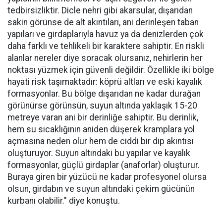
tedbirsizliktir. Dicle nehri gibi akarsular, dışarıdan
sakin görünse de alt akıntıları, ani derinleşen taban
yapıları ve girdaplarıyla havuz ya da denizlerden çok
daha farklı ve tehlikeli bir karaktere sahiptir. En riskli
alanlar nereler diye soracak olursanız, nehirlerin her
noktası yüzmek için güvenli değildir. Özellikle iki bölge
hayati risk taşımaktadır: köprü altları ve eski kayalık
formasyonlar. Bu bölge dışarıdan ne kadar durağan
görünürse görünsün, suyun altında yaklaşık 15-20
metreye varan ani bir derinliğe sahiptir. Bu derinlik,
hem su sıcaklığının aniden düşerek kramplara yol
açmasına neden olur hem de ciddi bir dip akıntısı
oluşturuyor. Suyun altındaki bu yapılar ve kayalık
formasyonlar, güçlü girdaplar (anaforlar) oluşturur.
Buraya giren bir yüzücü ne kadar profesyonel olursa
olsun, girdabın ve suyun altındaki çekim gücünün
kurbanı olabilir." diye konuştu.