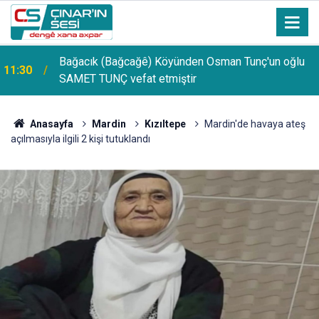
Bağacık (Bağcağê) Köyünden Osman Tunç'un oğlu
11:30
SAMET TUNÇ vefat etmiştir
PDR Uzmanı Muhammed Beşir Özçelik: Hiçbir
11:24
şekilde puana bakılmamalı, başarı sırasına göre
tercih yapılmalı
Anasayfa
Mardin
Kızıltepe
Mardin'de havaya ateş
açılmasıyla ilgili 2 kişi tutuklandı