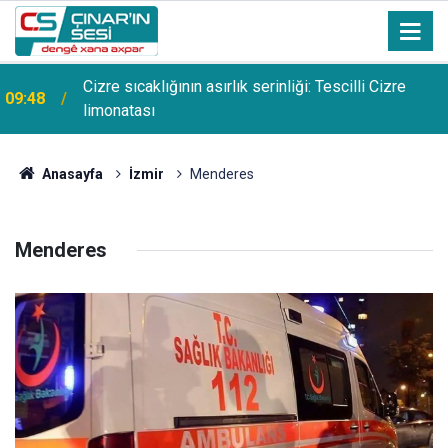
Cizre sıcaklığının asırlık serinliği: Tescilli Cizre
09:48
k
limonatası
Anasayfa
İzmir
Menderes
Menderes