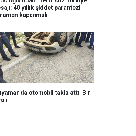
pıcıoğlu'ndan "Terörsüz Türkiye"
ajı: 40 yıllık şiddet parantezi
mamen kapanmalı
ıyaman'da otomobil takla attı: Bir
alı