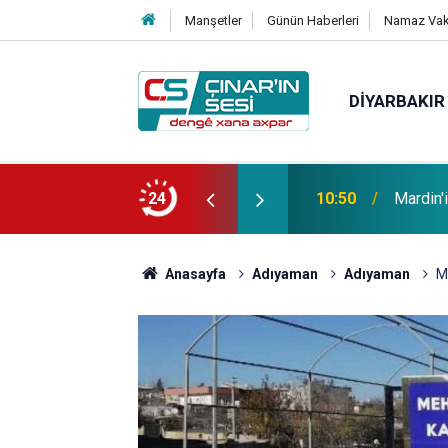
Manşetler
Günün Haberleri
Namaz Vaki
DIYARBAKIR
ş yeri daha silahlı saldırıya uğradı
24
10:36
Çolig d
Anasayfa
Adıyaman
Adıyaman
M