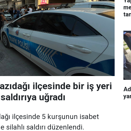
Ya
mes
ta
zıdağı ilçesinde bir iş yeri
Ad
 saldırıya uğradı
yar
ağı ilçesinde 5 kurşunun isabet
ine silahlı saldırı düzenlendi.