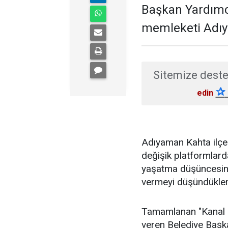
Başkan Yardımc
memleketi Adıy
Sitemize deste
✰
edin
Adıyaman Kahta ilçe
değişik platformlard
yaşatma düşüncesini
vermeyi düşündüklerin
Tamamlanan "Kanal 
veren Belediye Başk