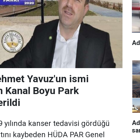
Ad
met Yavuz'un ismi
 Kanal Boyu Park
rildi
Ad
9 yılında kanser tedavisi gördüğü
sa
tını kaybeden HÜDA PAR Genel