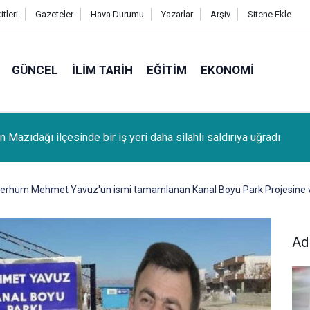
tleri
Gazeteler
Hava Durumu
Yazarlar
Arşiv
Sitene Ekle
GÜNCEL
İLIM TARIH
EĞITIM
EKONOMI
e banqado yew ban de adir vejiyo: 9 kesî duman ra tesîr bîyê
erhum Mehmet Yavuz'un ismi tamamlanan Kanal Boyu Park Projesine ve
Ad