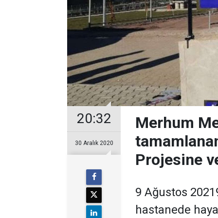
20:32
Merhum Meh
tamamlanan
30 Aralık 2020
Projesine ve
​9 Ağustos 2021
hastanede haya