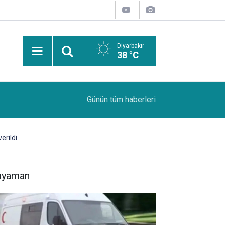
Diyarbakır
38 °C
10:29
Li navçeya Şemrexê ya Mêrdînê dikaneke din jî r
Günün tüm
haberleri
rildi
ıyaman