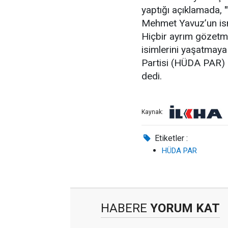
yaptığı açıklamada,
"
Mehmet Yavuz’un ism
Hiçbir ayrım gözetme
isimlerini yaşatmay
Partisi (HÜDA PAR) c
dedi.
Kaynak:
Etiketler :
HÜDA PAR
HABERE
YORUM KAT