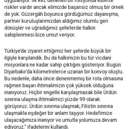
uygulanıyor. İlk kez denenen bir misyonda elbette
riskler vardır ancak elimizde başarısız olmuş bir örnek
de yok. Güzergâh boyunca gördüğümüz dayanışma,
partner kuruluşlarımızdan aldığımız olumlu geri
dönüşler ve uğradığımız şehirlerde halkın
sahiplenmesi bize umut veriyor.
Türkiye’de ziyaret ettiğimiz her şehirde büyük bir
ilgiyle karşılandık. Bu da halkımızın bu tür vicdani
misyonlara ne kadar sahip çıktığını gösteriyor. Bugün
Diyarbakır’da kilometrelerce uzanan bir konvoy oluştu.
Bu nedenle, daha önce denenmemiş bir rota olmasına
rağmen başarı ihtimalimizin çok yüksek olduğuna
inanıyoruz. Hiçbir engelle karşılaşmasak bile Ürdün
sınırına ulaşma ihtimalimizi yüzde 99 olarak
görüyoruz. Ürdün sınırına ulaşmak, Filistin sınırına
ulaşmakla eşdeğer bir anlam taşıyor. Hedefimize
ulaşacağımıza inanıyor ve umutla yolumuza devam
ediyoruz." ifadelerini kullandı.