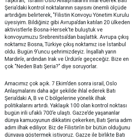
Taşkıran, "israilin Oslo Anlaşmalarını ihlal ederek Batı
Şeria'daki kontrol noktalarının sayısını önemli ölçüde
artırdığını belirterek, "Filistin Konvoyu Yönetim Kurulu
üyesiyim. Bildiğiniz gibi Avrupa’dan katılan 20 ülkeden
aktivistlerle Bosna-Hersek’te buluştuk ve
konvoyumuzu Srebrenitsa’dan başlattık. Avrupa çıkış
noktamız Bosna, Türkiye çıkış noktamız ise İstanbul
oldu. Bugün 9’uncu şehrimizdeyiz. İnşallah yarın
Mardin’e, ardından Irak ve Ürdün’e geçeceğiz. Bize en
çok "Neden Batı Şeria?" diye soruyorlar.
Amacımız çok açık. 7 Ekim’den sonra israil, Oslo
Anlaşmalarını daha ağır şekilde ihlal ederek Batı
Şeria’daki A, B ve C bölgelerine yönelik ilhak
politikalarını artırdı. Yaklaşık 100 olan kontrol noktası
bugün irili ufaklı 700’e ulaştı. Gazze’de yaşananlar
dünya kamuoyunun dikkatini çekerken, Batı Şeria adım
adım ilhak ediliyor. Biz de Filistin’in bir bütün olduğunu
dünyaya göstermek istiyoruz. Gazze ile birlikte Batı