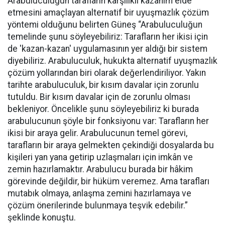
Arabuluculuğun tarafların karşılıklı kazanım elde
etmesini amaçlayan alternatif bir uyuşmazlık çözüm
yöntemi olduğunu belirten Güneş “Arabuluculuğun
temelinde şunu söyleyebiliriz: Tarafların her ikisi için
de 'kazan-kazan' uygulamasının yer aldığı bir sistem
diyebiliriz. Arabuluculuk, hukukta alternatif uyuşmazlık
çözüm yollarından biri olarak değerlendiriliyor. Yakın
tarihte arabuluculuk, bir kısım davalar için zorunlu
tutuldu. Bir kısım davalar için de zorunlu olması
bekleniyor. Öncelikle şunu söyleyebiliriz ki burada
arabulucunun şöyle bir fonksiyonu var: Tarafların her
ikisi bir araya gelir. Arabulucunun temel görevi,
tarafların bir araya gelmekten çekindiği dosyalarda bu
kişileri yan yana getirip uzlaşmaları için imkân ve
zemin hazırlamaktır. Arabulucu burada bir hâkim
görevinde değildir, bir hüküm veremez. Ama tarafları
mutabık olmaya, anlaşma zemini hazırlamaya ve
çözüm önerilerinde bulunmaya teşvik edebilir.”
şeklinde konuştu.