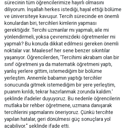
sürecinin tüm öğrencilerimize hayırlı olmasını
diliyorum. İnşallah herkes istediği, hayal ettiği bölüme
ve üniversiteye kavuşur. Tercih sürecinde en önemli
konulardan biri, tercihleri kimlerin yapması
gerektiğidir. Tercihi uzmanlar mı yapmalı, aile mi
yönlendirmeli, yoksa çevremizdeki öğretmenler mi
yapmalı? Bu konuda dikkat edilmesi gereken önemli
noktalar var. Maalesef her sene benzer sıkıntılar
yaşanıyor. Öğrencilerden, 'Tercihimi akrabam olan bir
sınıf öğretmeni ya da matematik öğretmeni yaptı,
yanlış yerlere gittim, istemediğim bir bölüme
yerleştim. Annemle babamın yaptığı tercihler
sonucunda gitmek istemediğim bir yere yerleştim,
puanım kırıldı, tekrar hazırlanmak zorunda kaldım.'
şeklinde ifadeler duyuyoruz. Bu nedenle öğrencilerin
mutlaka bir rehber öğretmene, uzmana danışarak
tercihlerini yapmalarını öneriyoruz. Çünkü tercihte
yapılan hatalar, geri dönülmesi güç sonuçlara yol
açabiliyor." şeklinde ifade etti.