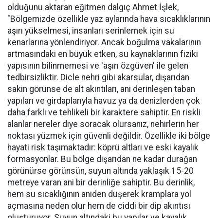
olduğunu aktaran eğitmen dalgıç Ahmet İşlek,
"Bölgemizde özellikle yaz aylarında hava sıcaklıklarının
aşırı yükselmesi, insanları serinlemek için su
kenarlarına yönlendiriyor. Ancak boğulma vakalarının
artmasındaki en büyük etken, su kaynaklarının fiziki
yapısının bilinmemesi ve 'aşırı özgüven' ile gelen
tedbirsizliktir. Dicle nehri gibi akarsular, dışarıdan
sakin görünse de alt akıntıları, ani derinleşen taban
yapıları ve girdaplarıyla havuz ya da denizlerden çok
daha farklı ve tehlikeli bir karaktere sahiptir. En riskli
alanlar nereler diye soracak olursanız, nehirlerin her
noktası yüzmek için güvenli değildir. Özellikle iki bölge
hayati risk taşımaktadır: köprü altları ve eski kayalık
formasyonlar. Bu bölge dışarıdan ne kadar durağan
görünürse görünsün, suyun altında yaklaşık 15-20
metreye varan ani bir derinliğe sahiptir. Bu derinlik,
hem su sıcaklığının aniden düşerek kramplara yol
açmasına neden olur hem de ciddi bir dip akıntısı
oluşturuyor. Suyun altındaki bu yapılar ve kayalık