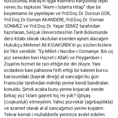
hususunda, Maraş’ın işgal edilmesi karşısında tepki
veren, bu tepkisini “Alem-i İslam’a Hitap” diye bir
beyanname ile yayınlayan ve Yrd.Doç.Dr. Dursun GÖK,
Yrd.Doç.Dr.Osman AKANDERE, Yrd.Doç.Dr. Osman
SÖNMEZ ve Yrd.Doç.Dr. Yaşar SEMİZ tarafından
hazırlanan, Selçuk Üniversitesi’nin Tarih Bölümünde
ders kitabı olarak okutulan eserden aynen alacağım
Hukukçu Mehmet Ali KISAKÜREK’in şu sözleri bizlere
bir fikir verebilir: “Ey Millet-i Necibe-i Osmaniye. Bin üç
yüz seneden beri Hazret-i Allah’ı ve Peygamber-i
Zişan’ını hizmet ile razı ettiğin bir din ölüyor. Yani
ecdadının kanı pahasına feth ettiği bir kalenin burcu
barosundaki (bayrak direği) al sancağın bu gün
Fransızlar tarafından indirilip yerine kendi bandıraları
konuldu. Şimdi acaba bunu yerine koyacak sende
birkaç yüz İslam gayreti hiç mi yok? İğtişaş
(coşkunluk) etmeyelim. Yalnız pürvekâr (ağırbaşlılıkla)
ve azamet olarak al al sancağımızı yerine koyalım.
Tekrar kemal-i muhabbetle yerimize avdet edelim.