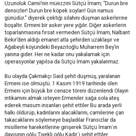
Uzunoluk Camii’nin müezzini Sütçü İmam; “Durun bre
densizler! Durun bre köpek soyları! Gün namus
günüdür.” diyerek çektiği silahını düşman askerlerine
boşaltır. Ermeni bir asker yere yığılır. Diğer askerlerin
toparlanmasına fırsat vermeden Sütçü İmam, Nalbant
Bekir’den aldığı emanet atla şehirden uzaklaşır ve
Ağabeyli köyündeki Beyazıtoğlu Muharrem Bey’in
yanına gider. Her ne kadar onu yakalamak için
operasyonlar yapılsa da Sütçü İmam yakalanmaz.
Bu olayda Çakmakçı Said şehit düşmüş, yaralanan
Ermeni ise ölmüştü. 1 Kasım 1919 tarihinde ölen
Ermeni için büyük bir cenaze töreni düzenlendi Olayın
intikamını almak isteyen Ermeniler sağa sola ateş
ederek masum insanları şehit ettiler Bu arada yerli
halkı öldürüp, kadınlarını alacaklarını, camilerine çan
takacaklarını söylemeye başladılar Fransızlar da
misilleme hareketlerine girişerek Sütçü İmam`ın
dayısının oğlu Tiyekli oğlu Kadir`i şehit ettiler.