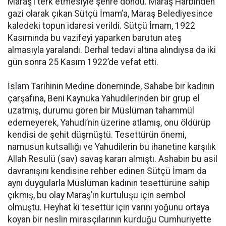
Maraş’ı terk etmesiyle şehre döndü. Maraş Harbinden
gazi olarak çıkan Sütçü İmam’a, Maraş Belediyesince
kaledeki topun idaresi verildi. Sütçü İmam, 1922
Kasımında bu vazifeyi yaparken barutun ateş
almasıyla yaralandı. Derhal tedavi altına alındıysa da iki
gün sonra 25 Kasım 1922’de vefat etti.
İslam Tarihinin Medine döneminde, Sahabe bir kadının
çarşafına, Beni Kaynuka Yahudilerinden bir grup el
uzatmış, durumu gören bir Müslüman tahammül
edemeyerek, Yahudi’nin üzerine atlamış, onu öldürüp
kendisi de şehit düşmüştü. Tesettürün önemi,
namusun kutsallığı ve Yahudilerin bu ihanetine karşılık
Allah Resulü (sav) savaş kararı almıştı. Ashabın bu asil
davranışını kendisine rehber edinen Sütçü İmam da
aynı duygularla Müslüman kadının tesettürüne sahip
çıkmış, bu olay Maraş’ın kurtuluşu için sembol
olmuştu. Heyhat ki tesettür için varını yoğunu ortaya
koyan bir neslin mirasçılarının kurduğu Cumhuriyette