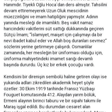
Hanımdır. Tiyekli Oğlu Hoca`dan ders almıştır. Tahsilini
devam ettiremeyerek Uzun Oluk mescidinin
müezzinliğini ve imam hatipliğini yapmıştır. Adının
yanında mesleği de imamlıktı. Beş vakit namaz
haricindeki vakitlerini süt sattığı dükkanında geçiren
Sütçü İmam; “İslamiyet, maişet için çalışmayı da bir
nevi ibadet kabul eder ve Allah boş duranları sevmez”
sözlerini yerine getirmeye çalışırdı. Osmanlılar
zamanında, her mesleğin bir üniforması olduğu için,
üniforma mahiyetindeki imamet sarığı devamlı
başında dururdu. Üç kız bir erkek çocuğu vardı.
Kendisini bir direnişin sembolü haline getiren olayı ise
yukarıda adları zikredilen akademik heyet şöyle
özetler: 30 Ekim 1919 tarihinde Fransız Yüzbaşı
Fouguet komutasında 412. Alaydan yarım bölük,
Ermeni alayının birinci taburu ve bir sipahi takımı ile
Maraş işgal edildi. Bu durumdan cesaret alan