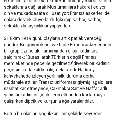
Ermeniler azgınca hareketlerde bulunuyorlardı. Maraş
sokaklarına dağılarak Müslümanlara hakaret ediyor,
din ve mukaddesata dil uzatıyor; Fransız askerleri de
onlara destek oluyorlardı. İçki içip sarhoş sarhoş
sokaklarda taşkınlıklar yapıyorlardı.
31 Ekim 1919 günü olayların artık patlak vereceği
gündür. Bu günün ikindi vaktinde Ermeni askerlerinden
bir grup Uzunoluk Hamamından çıkan kadınlara
saldırarak; “Burası artık Türklerin değil! Fransız
memleketinde peçe ile gezilmez.!”diyerek bir kadının
peçesini zorla kaldırıp ilişmek istedi. Hadiseyi
kahvehanede izleyen yerli halk, duruma derhal
müdahale ettiler. Fransız üniforması giymiş işgalcilere
nasihat kar etmeyince, Çakmakçı Sait ve Gaffar adlı
şahıslar kadınları işgalcilerin ellerinden kurtarmaya
çalışırken dipçik ve kurşunla ağır yaralandılar.
Bütün bu olanları soğukkanlı bir şekilde seyreden