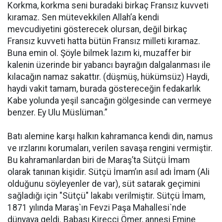
Korkma, korkma seni buradaki birkaç Fransız kuvveti
kıramaz. Sen mütevekkilen Allah’a kendi
mevcudiyetini gösterecek olursan, değil birkaç
Fransız kuvveti hatta bütün Fransız milleti kıramaz.
Buna emin ol. Şöyle bilmek lazım ki, muzaffer bir
kalenin üzerinde bir yabancı bayrağın dalgalanması ile
kılacağın namaz sakattır. (düşmüş, hükümsüz) Haydi,
haydi vakit tamam, burada göstereceğin fedakarlık
Kabe yolunda yeşil sancağın gölgesinde can vermeye
benzer. Ey Ulu Müslüman.”
Batı alemine karşı halkın kahramanca kendi din, namus
ve ırzlarını korumaları, verilen savaşa rengini vermiştir.
Bu kahramanlardan biri de Maraş’ta Sütçü İmam
olarak tanınan kişidir. Sütçü İmam’ın asıl adı İmam (Ali
olduğunu söyleyenler de var), süt satarak geçimini
sağladığı için "Sütçü" lakabı verilmiştir. Sütçü İmam,
1871 yılında Maraş`ın Fevzi Paşa Mahallesi`nde
dünyaya geldi. Babası Kireççi Ömer, annesi Emine