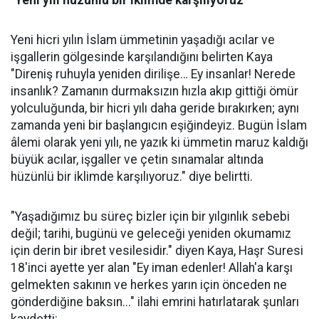
"Yeni yılı hüzünlü bir iklimde karşılıyoruz"
Yeni hicri yılın İslam ümmetinin yaşadığı acılar ve
işgallerin gölgesinde karşılandığını belirten Kaya
"Direniş ruhuyla yeniden dirilişe… Ey insanlar! Nerede
insanlık? Zamanın durmaksızın hızla akıp gittiği ömür
yolculuğunda, bir hicri yılı daha geride bırakırken; aynı
zamanda yeni bir başlangıcın eşiğindeyiz. Bugün İslam
âlemi olarak yeni yılı, ne yazık ki ümmetin maruz kaldığı
büyük acılar, işgaller ve çetin sınamalar altında
hüzünlü bir iklimde karşılıyoruz." diye belirtti.
"Yaşadığımız bu süreç bizler için bir yılgınlık sebebi
değil; tarihi, bugünü ve geleceği yeniden okumamız
için derin bir ibret vesilesidir." diyen Kaya, Haşr Suresi
18'inci ayette yer alan "Ey iman edenler! Allah'a karşı
gelmekten sakının ve herkes yarın için önceden ne
gönderdiğine baksın..." ilahi emrini hatırlatarak şunları