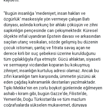
kaydetti:
"Bugün insanlığa 'medeniyet, insan hakları ve
özgürlük' maskesiyle yön vermeye çalışan Batı
dünyası, aslında korkunç bir ahlaki çöküşün ve zihni
sapkınlığın pençesinde can çekişmektedir. Küresel
ölçekte infial uyandıran Epstein davası ve arkasından
saçılan utanç vesikaları, sözde gelişmiş bu düzenin
çocuk istismarı, şantaj ve fıtrata savaş açan ne
derece kirli bir suç şebekesi üzerine kurulduğunu
tüm çıplaklığıyla ifşa etmiştir. Gücü ahlaktan, siyaseti
ve sermayeyi vicdandan koparan bu kokuşmuş
zihniyet, insanlığın kurtuluş adresi olamaz. Ancak bu
zifiri karanlığın tam karşısında, ümmetin yüzünü ak
eden çağdaş kahramanlık destanları yazılmaktadır.
Tıpkı Mekke'nin en zorlu boykot günlerinde eğilmeyen
ashab-ı kiram gibi, bugün Gazze'de, Filistin'de,
Yemen'de, Doğu Türkistan'da ve tüm mazlum
coğrafyalarda yükselen mukavemet, dünyaya