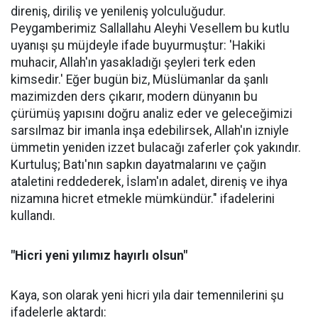
direniş, diriliş ve yenileniş yolculuğudur.
Peygamberimiz Sallallahu Aleyhi Vesellem bu kutlu
uyanışı şu müjdeyle ifade buyurmuştur: 'Hakiki
muhacir, Allah'ın yasakladığı şeyleri terk eden
kimsedir.' Eğer bugün biz, Müslümanlar da şanlı
mazimizden ders çıkarır, modern dünyanın bu
çürümüş yapısını doğru analiz eder ve geleceğimizi
sarsılmaz bir imanla inşa edebilirsek, Allah'ın izniyle
ümmetin yeniden izzet bulacağı zaferler çok yakındır.
Kurtuluş; Batı'nın sapkın dayatmalarını ve çağın
ataletini reddederek, İslam'ın adalet, direniş ve ihya
nizamına hicret etmekle mümkündür." ifadelerini
kullandı.
"Hicri yeni yılımız hayırlı olsun"
Kaya, son olarak yeni hicri yıla dair temennilerini şu
ifadelerle aktardı: