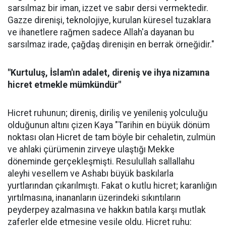
sarsılmaz bir iman, izzet ve sabır dersi vermektedir.
Gazze direnişi, teknolojiye, kurulan küresel tuzaklara
ve ihanetlere rağmen sadece Allah'a dayanan bu
sarsılmaz irade, çağdaş direnişin en berrak örneğidir."
"Kurtuluş, İslam'ın adalet, direniş ve ihya nizamına
hicret etmekle mümkündür"
Hicret ruhunun; direniş, diriliş ve yenileniş yolculuğu
olduğunun altını çizen Kaya "Tarihin en büyük dönüm
noktası olan Hicret de tam böyle bir cehaletin, zulmün
ve ahlaki çürümenin zirveye ulaştığı Mekke
döneminde gerçekleşmişti. Resulullah sallallahu
aleyhi vesellem ve Ashabı büyük baskılarla
yurtlarından çıkarılmıştı. Fakat o kutlu hicret; karanlığın
yırtılmasına, inananların üzerindeki sıkıntıların
peyderpey azalmasına ve hakkın batıla karşı mutlak
zaferler elde etmesine vesile oldu. ⁠Hicret ruhu: