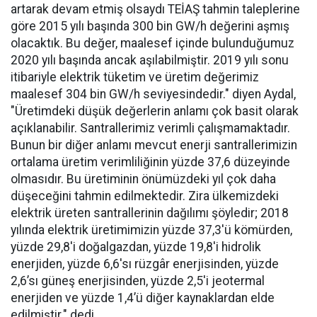
artarak devam etmiş olsaydı TEİAŞ tahmin taleplerine
göre 2015 yılı başında 300 bin GW/h değerini aşmış
olacaktık. Bu değer, maalesef içinde bulunduğumuz
2020 yılı başında ancak aşılabilmiştir. 2019 yılı sonu
itibariyle elektrik tüketim ve üretim değerimiz
maalesef 304 bin GW/h seviyesindedir." diyen Aydal,
"Üretimdeki düşük değerlerin anlamı çok basit olarak
açıklanabilir. Santrallerimiz verimli çalışmamaktadır.
Bunun bir diğer anlamı mevcut enerji santrallerimizin
ortalama üretim verimliliğinin yüzde 37,6 düzeyinde
olmasıdır. Bu üretiminin önümüzdeki yıl çok daha
düşeceğini tahmin edilmektedir. Zira ülkemizdeki
elektrik üreten santrallerinin dağılımı şöyledir; 2018
yılında elektrik üretimimizin yüzde 37,3'ü kömürden,
yüzde 29,8'i doğalgazdan, yüzde 19,8'i hidrolik
enerjiden, yüzde 6,6'sı rüzgâr enerjisinden, yüzde
2,6’sı güneş enerjisinden, yüzde 2,5'i jeotermal
enerjiden ve yüzde 1,4’ü diğer kaynaklardan elde
edilmiştir." dedi.