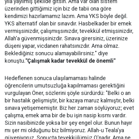
yıla yayılmış şekilde gitsin. Ama var olan sistem
üzerinden gittiğimiz için biz de tabii ona göre
kendimizi hazırlamamız lazım. Ama YKS böyle değil.
YKS alternatif olan bir sınavdır. Hasbelkader bir emek
vermişsinizdir, çalışmışsınızdır, tevekkül etmişsinizdir,
Allah'a güvenmişsinizdir. Sınava girersiniz, üzerinize
düşeni yapar, vicdanen rahatsınızdır. Ama olmaz.
Beklediğiniz sonucu alamayabilirsiniz." diye
konuştu.
"Çalışmak kadar tevekkül de önemli"
Hedeflenen sonuca ulaşılamaması halinde
öğrencilerin umutsuzluğa kapılmaması gerektiğini
vurgulayan Öner, sözlerini şöyle sürdürdü: "Belki o an
bir hastalık gelişmiştir, bir kazaya maruz kalmıştır, belki
sınava yetişememiştir. Biz her zaman söylüyoruz; evet
çalışma, emek ama bir de bu işin nasip kısmı vardır.
Sizin nasibinizde yoksa bir şey engel olur. Bunun hayır
mı şer mi olduğunu biz bilmiyoruz. Allah-u Teala'ya
güveniyoruz. Sonuçta tevekkülümüz O'nadır. Ama ne