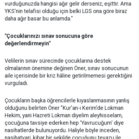
vurduğunuzda hangisi ağır gelir derseniz, eşittir. Ama
YKS'nin telafisi olduğu için belki LGS ona göre biraz
daha ağır basar bu anlamda."
"Çocuklarınızı sınav sonucuna göre
değerlendirmeyin"
Velilerin sınav sürecinde çocuklarına destek
olmalarının önemine değinen Öner, sınav sonucunun
aile içerisinde bir kriz hâline getirilmemesi gerektiğini
vurguladı.
Çocukların başka öğrencilerle kıyaslanmasının yanlış
olduğunu belirten Öner "Kur'an-ı Kerim'de Lokman
Hekim, yani Hazreti Lokman diyelim aleyhisselam,
çocuğuna tavsiye ederken hep 'Yavrucuğum' diye
nasihatlerde bulunuyordu. Haliyle böyle inceden,
nasihatvari, kibar bir şekilde çocuğunu tevazu ile