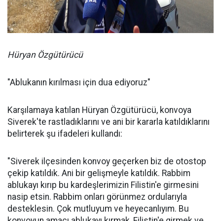
Hüryan Özgütürücü
"Ablukanın kırılması için dua ediyoruz"
Karşılamaya katılan Hüryan Özgütürücü, konvoya
Siverek'te rastladıklarını ve ani bir kararla katıldıklarını
belirterek şu ifadeleri kullandı:
"Siverek ilçesinden konvoy geçerken biz de otostop
çekip katıldık. Ani bir gelişmeyle katıldık. Rabbim
ablukayı kırıp bu kardeşlerimizin Filistin'e girmesini
nasip etsin. Rabbim onları görünmez ordularıyla
desteklesin. Çok mutluyum ve heyecanlıyım. Bu
konvoyun amacı ablukayı kırmak, Filistin'e girmek ve