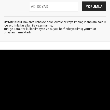
UYARI:
Küfür, hakaret, rencide edici cümleler veya imalar, inançlara saldırı
içeren, imla kuralları ile yazılmamış,
Türkçe karakter kullanılmayan ve büyük harflerle yazılmış yorumlar
onaylanmamaktadır.