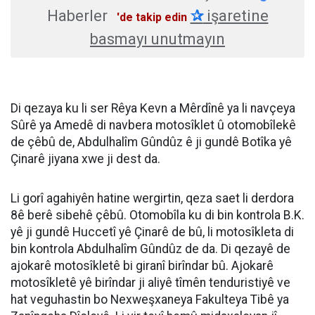
Haberler
✰
işaretine
'de takip edin
basmayı unutmayın
Di qezaya ku li ser Rêya Kevn a Mêrdînê ya li navçeya
Sûrê ya Amedê di navbera motosîklet û otomobîlekê
de çêbû de, Abdulhalîm Gûndûz ê ji gundê Botîka yê
Çinarê jiyana xwe ji dest da.
Li gorî agahiyên hatine wergirtin, qeza saet li derdora
8ê berê sibehê çêbû. Otomobîla ku di bin kontrola B.K.
yê ji gundê Huccetî yê Çinarê de bû, li motosîkleta di
bin kontrola Abdulhalîm Gûndûz de da. Di qezayê de
ajokarê motosîkletê bi giranî birîndar bû. Ajokarê
motosîkletê yê birîndar ji aliyê tîmên tenduristiyê ve
hat veguhastin bo Nexweşxaneya Fakulteya Tibê ya