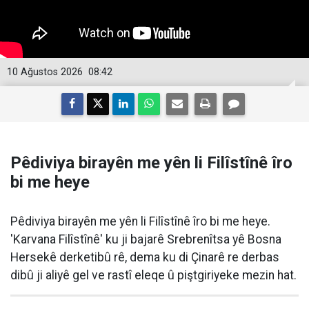
10 Ağustos 2026
08:42
Pêdiviya birayên me yên li Filîstînê îro
bi me heye
Pêdiviya birayên me yên li Filîstînê îro bi me heye.
'Karvana Filîstînê' ku ji bajarê Srebrenîtsa yê Bosna
Hersekê derketibû rê, dema ku di Çinarê re derbas
dibû ji aliyê gel ve rastî eleqe û piştgiriyeke mezin hat.