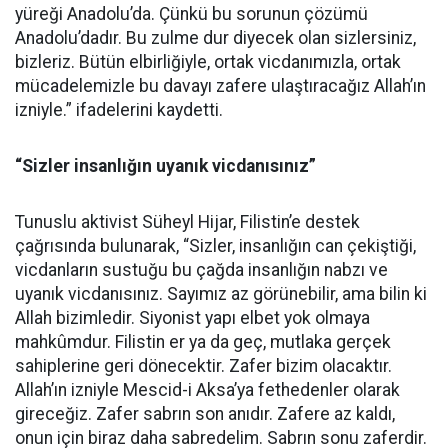
yüreği Anadolu’da. Çünkü bu sorunun çözümü
Anadolu’dadır. Bu zulme dur diyecek olan sizlersiniz,
bizleriz. Bütün elbirliğiyle, ortak vicdanımızla, ortak
mücadelemizle bu davayı zafere ulaştıracağız Allah’ın
izniyle.” ifadelerini kaydetti.
“Sizler insanlığın uyanık vicdanısınız”
Tunuslu aktivist Süheyl Hijar, Filistin’e destek
çağrısında bulunarak, “Sizler, insanlığın can çekiştiği,
vicdanların sustuğu bu çağda insanlığın nabzı ve
uyanık vicdanısınız. Sayımız az görünebilir, ama bilin ki
Allah bizimledir. Siyonist yapı elbet yok olmaya
mahkûmdur. Filistin er ya da geç, mutlaka gerçek
sahiplerine geri dönecektir. Zafer bizim olacaktır.
Allah’ın izniyle Mescid-i Aksa’ya fethedenler olarak
gireceğiz. Zafer sabrın son anıdır. Zafere az kaldı,
onun için biraz daha sabredelim. Sabrın sonu zaferdir.