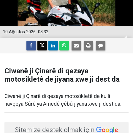
10 Ağustos 2026
08:32
Ciwanê ji Çinarê di qezaya
motosîkletê de jiyana xwe ji dest da
Ciwanê ji Çinarê di qezaya motosîkletê de ku li
navçeya Sûrê ya Amedê çêbû jiyana xwe ji dest da.
Sitemize destek olmak için