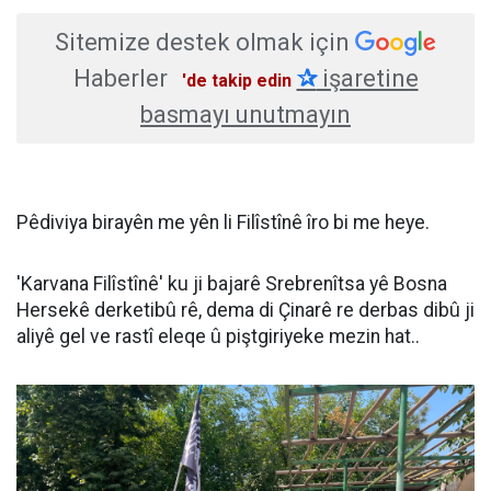
Sitemize destek olmak için
Haberler
✰
işaretine
'de takip edin
basmayı unutmayın
Pêdiviya birayên me yên li Filîstînê îro bi me heye.
'Karvana Filîstînê' ku ji bajarê Srebrenîtsa yê Bosna
Hersekê derketibû rê, dema di Çinarê re derbas dibû ji
aliyê gel ve rastî eleqe û piştgiriyeke mezin hat..